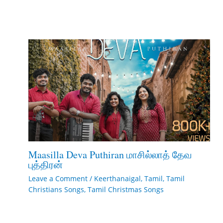
Maasilla Deva Puthiran மாசில்லாத் தேவ
புத்திரன்
Leave a Comment
/
Keerthanaigal
,
Tamil
,
Tamil
Christians Songs
,
Tamil Christmas Songs