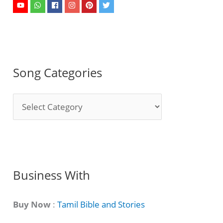
Song Categories
S
o
n
g
C
Business With
a
t
Buy Now
:
Tamil Bible and Stories
e