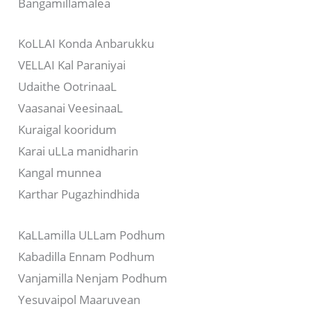
Bangamillamalea
KoLLAI Konda Anbarukku
VELLAI Kal Paraniyai
Udaithe OotrinaaL
Vaasanai VeesinaaL
Kuraigal kooridum
Karai uLLa manidharin
Kangal munnea
Karthar Pugazhindhida
KaLLamilla ULLam Podhum
Kabadilla Ennam Podhum
Vanjamilla Nenjam Podhum
Yesuvaipol Maaruvean