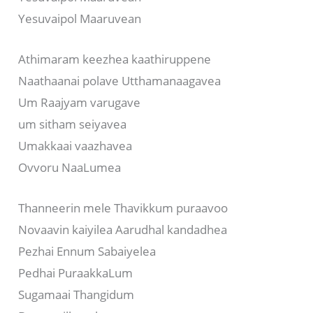
Yesuvaipol Maaruvean
Athimaram keezhea kaathiruppene
Naathaanai polave Utthamanaagavea
Um Raajyam varugave
um sitham seiyavea
Umakkaai vaazhavea
Ovvoru NaaLumea
Thanneerin mele Thavikkum puraavoo
Novaavin kaiyilea Aarudhal kandadhea
Pezhai Ennum Sabaiyelea
Pedhai PuraakkaLum
Sugamaai Thangidum