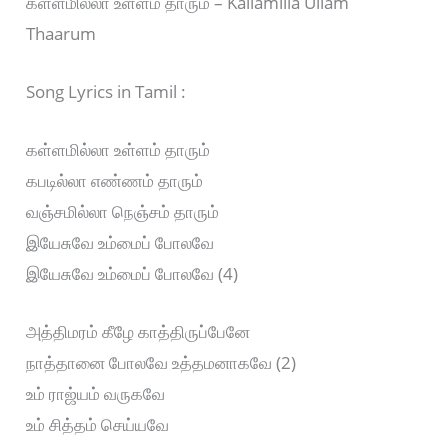
கள்ளமில்லா உள்ளம் தாரும் – Kallamilla Ullam
Thaarum
Song Lyrics in Tamil :
கள்ளமில்லா உள்ளம் தாரும்
கபடில்லா எண்ணம் தாரும்
வஞ்சமில்லா நெஞ்சம் தாரும்
இயேசுவே உம்மைப் போலவே
இயேசுவே உம்மைப் போலவே (4)
அத்திமரம் கீழே காத்திருப்பேனே
நாத்தானை போலவே உத்தமனாகவே (2)
உம் ராஜ்யம் வருகவே
உம் சித்தம் செய்யவே