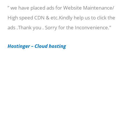
” we have placed ads for Website Maintenance/
g
High speed CDN & etc.Kindly help us to click the
o
ads .Thank you . Sorry for the Inconvenience.”
r
i
Hostinger – Cloud hosting
e
s