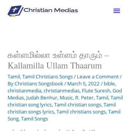
Skip
Mai
to
content
Men
கள்ளமில்லா உள்ளம் தாரும் –
Kallamilla Ullam Thaarum
Tamil
,
Tamil Christians Songs
/
Leave a Comment
/
By
Christians Songsbook
/
March 5, 2022
/
bible
,
christianmedia
,
christianmedias
,
Flute Suresh
,
God
Medias
,
Judah Benhur
,
Music
,
R. Peter
,
Tamil
,
Tamil
christian song lyrics
,
Tamil christian songs
,
Tamil
christian songs lyrics
,
Tamil christians songs
,
Tamil
Song
,
Tamil Songs