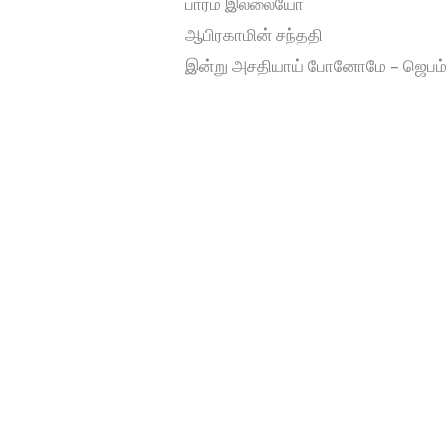
பாரம் இல்லையோ
ஆபிரகாமின் சந்ததி
இன்று அசதியாய் போனோமே – ஜெபம்