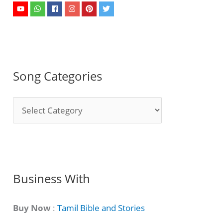
Song Categories
S
o
n
g
C
Business With
a
t
Buy Now
:
Tamil Bible and Stories