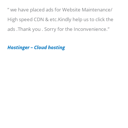
e
” we have placed ads for Website Maintenance/
g
High speed CDN & etc.Kindly help us to click the
o
ads .Thank you . Sorry for the Inconvenience.”
r
i
Hostinger – Cloud hosting
e
s