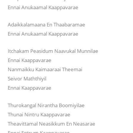
Ennai Anukaamal Kaappavarae
Adaikkalamaana En Thaabaramae
Ennai Anukaamal Kaappavarae
Itchakam Peasidum Naavukal Munnilae
Ennai Kaappavarae
Nanmaikku Kaimaaraai Theemai
Seivor Maththiyil
Ennai Kaappavarae
Thurokangal Nirantha Boomiyilae
Thunai Nintru Kaappavarae
Theavittamal Neasikkum En Neasarae
Ennai Entrum Kaappavarae