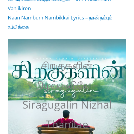
Vanjikiren
Naan Nambum Nambikkai Lyrics – நான் நம்பும்
நம்பிக்கை
சிறகுகளின்
நிழல்தனிலே –
Siragugalin Nizhal
Thanilae