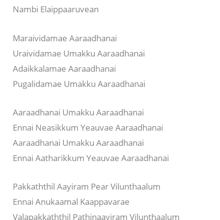
Nambi Elaippaaruvean
Maraividamae Aaraadhanai
Uraividamae Umakku Aaraadhanai
Adaikkalamae Aaraadhanai
Pugalidamae Umakku Aaraadhanai
Aaraadhanai Umakku Aaraadhanai
Ennai Neasikkum Yeauvae Aaraadhanai
Aaraadhanai Umakku Aaraadhanai
Ennai Aatharikkum Yeauvae Aaraadhanai
Pakkaththil Aayiram Pear Vilunthaalum
Ennai Anukaamal Kaappavarae
Valapakkaththil Pathinaayiram Vilunthaalum