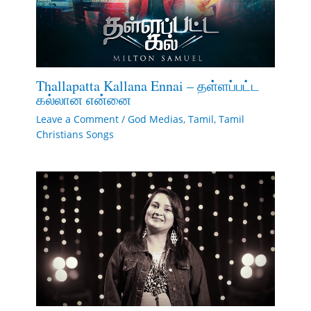
Thallapatta Kallana Ennai – தள்ளப்பட்ட
கல்லான என்னை
Leave a Comment
/
God Medias
,
Tamil
,
Tamil
Christians Songs