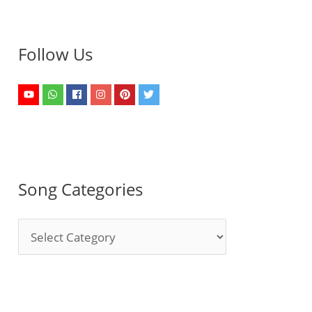
Follow Us
Song Categories
S
o
n
g