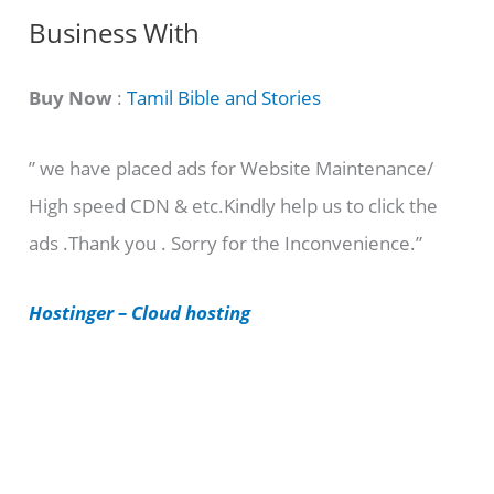
C
Business With
a
t
Buy Now
:
Tamil Bible and Stories
e
” we have placed ads for Website Maintenance/
g
High speed CDN & etc.Kindly help us to click the
o
ads .Thank you . Sorry for the Inconvenience.”
r
i
Hostinger – Cloud hosting
e
s