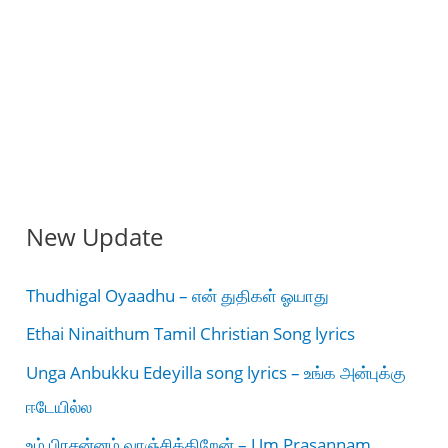
New Update
Thudhigal Oyaadhu – என் துதிகள் ஓயாது
Ethai Ninaithum Tamil Christian Song lyrics
Unga Anbukku Edeyilla song lyrics – உங்க அன்புக்கு
ஈடேயில்ல
உம் பிரசன்னம் வாஞ்சிக்கிறேன் – Um Prasannam