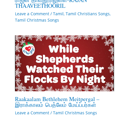
THAAVEETHOORIL
Leave a Comment
/
Tamil
,
Tamil Christians Songs
,
Tamil Christmas Songs
Raakaalam Bethlehem Meitpergal –
இராக்காலம் பெத்லேம் மேய்ப்பர்கள்
Leave a Comment
/
Tamil Christmas Songs