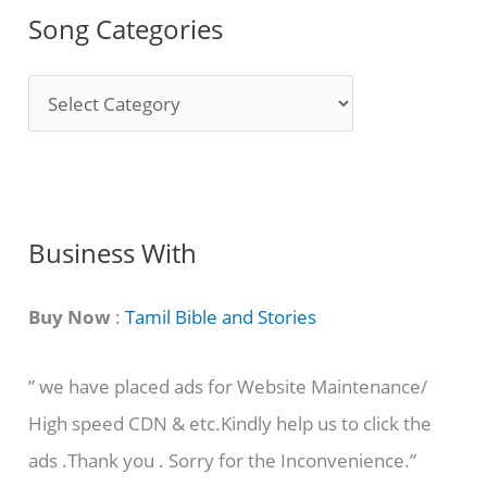
Song Categories
S
o
n
g
C
Business With
a
t
Buy Now
:
Tamil Bible and Stories
e
” we have placed ads for Website Maintenance/
g
High speed CDN & etc.Kindly help us to click the
o
ads .Thank you . Sorry for the Inconvenience.”
r