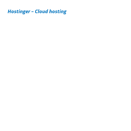
i
Hostinger – Cloud hosting
e
s