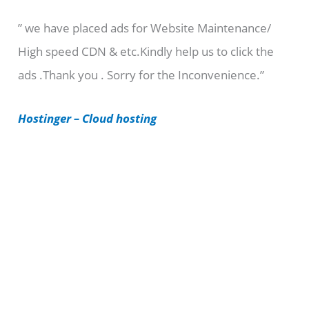
e
” we have placed ads for Website Maintenance/
g
High speed CDN & etc.Kindly help us to click the
o
ads .Thank you . Sorry for the Inconvenience.”
r
i
Hostinger – Cloud hosting
e
s