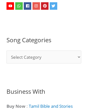
Song Categories
S
o
n
g
C
Business With
a
t
Buy Now
:
Tamil Bible and Stories