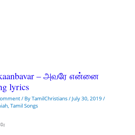
m kaanbavar – அவரே என்னை
g lyrics
 Comment
/ By
TamilChristians
/
July 30, 2019
/
miah
,
Tamil Songs
வரே