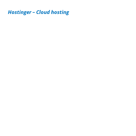
i
Hostinger – Cloud hosting
e
s