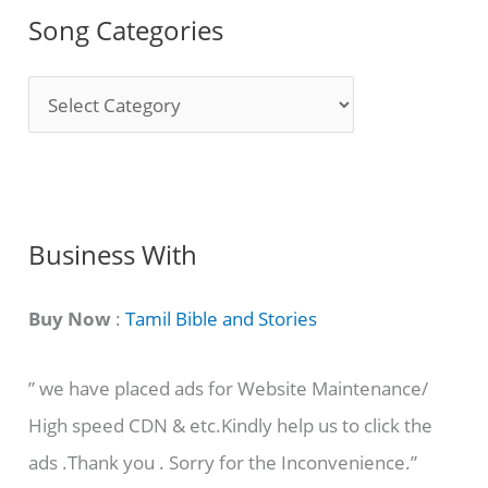
Song Categories
S
o
n
g
C
Business With
a
t
Buy Now
:
Tamil Bible and Stories
e
” we have placed ads for Website Maintenance/
g
High speed CDN & etc.Kindly help us to click the
o
ads .Thank you . Sorry for the Inconvenience.”
r