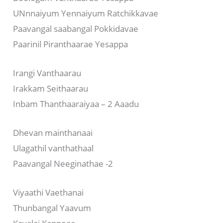
UNnnaiyum Yennaiyum Ratchikkavae
Paavangal saabangal Pokkidavae
Paarinil Piranthaarae Yesappa
Irangi Vanthaarau
Irakkam Seithaarau
Inbam Thanthaaraiyaa – 2 Aaadu
Dhevan mainthanaai
Ulagathil vanthathaal
Paavangal Neeginathae -2
Viyaathi Vaethanai
Thunbangal Yaavum