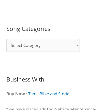
Song Categories
S
o
n
g
C
Business With
a
t
Buy Now
:
Tamil Bible and Stories
e
” we have placed ads for Website Maintenance/
g