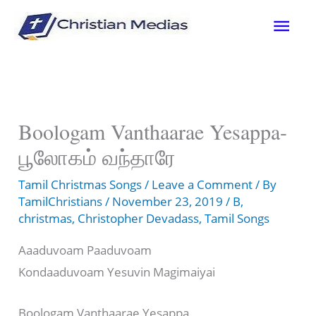
Skip
Mai
to
content
Men
Boologam Vanthaarae Yesappa-
பூலோகம் வந்தாரே
Tamil Christmas Songs
/
Leave a Comment
/ By
TamilChristians
/
November 23, 2019
/
B
,
christmas
,
Christopher Devadass
,
Tamil Songs
Aaaduvoam Paaduvoam
Kondaaduvoam Yesuvin Magimaiyai
Boologam Vanthaarae Yesappa