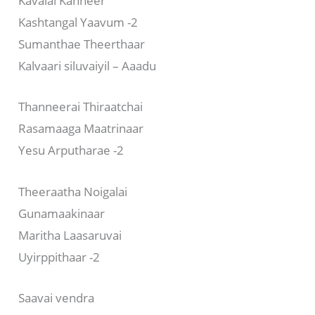
Kavalai Kanneer
Kashtangal Yaavum -2
Sumanthae Theerthaar
Kalvaari siluvaiyil – Aaadu
Thanneerai Thiraatchai
Rasamaaga Maatrinaar
Yesu Arputharae -2
Theeraatha Noigalai
Gunamaakinaar
Maritha Laasaruvai
Uyirppithaar -2
Saavai vendra