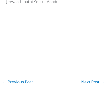
Jeevaathibathi Yesu – Aaadu
←
Previous Post
Next Post
→