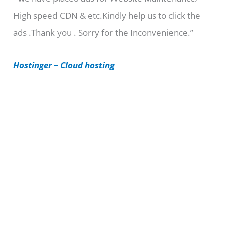
High speed CDN & etc.Kindly help us to click the
o
ads .Thank you . Sorry for the Inconvenience.”
r
i
Hostinger – Cloud hosting
e
s