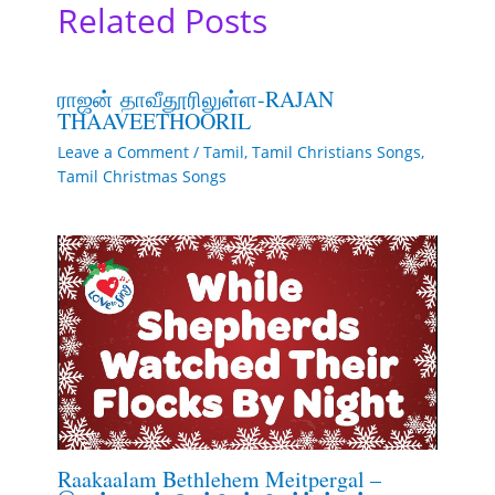
Related Posts
ராஜன் தாவீதூரிலுள்ள-RAJAN
THAAVEETHOORIL
Leave a Comment
/
Tamil
,
Tamil Christians Songs
,
Tamil Christmas Songs
Raakaalam Bethlehem Meitpergal –