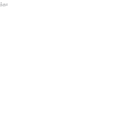
ந்தா
்