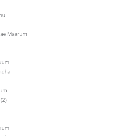
hu
amae Maarum
kkum
andha
kum
(2)
kkum