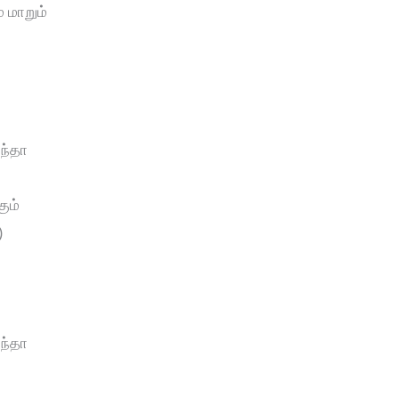
ே மாறும்
ந்தா
்
ும்
)
ந்தா
்