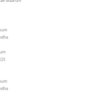
amae Maarum
kkum
andha
kum
(2)
kkum
andha