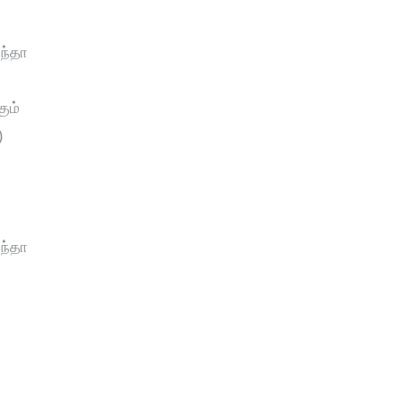
ந்தா
்
ும்
)
ந்தா
்