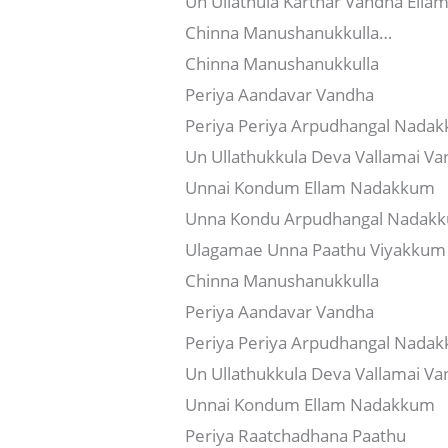
Un Ullathula Karthar Vandha Ell
Chinna Manushanukkulla…
Chinna Manushanukkulla
Periya Aandavar Vandha
Periya Periya Arpudhangal Nada
Un Ullathukkula Deva Vallamai V
Unnai Kondum Ellam Nadakkum
Unna Kondu Arpudhangal Nadak
Ulagamae Unna Paathu Viyakkum 
Chinna Manushanukkulla
Periya Aandavar Vandha
Periya Periya Arpudhangal Nada
Un Ullathukkula Deva Vallamai V
Unnai Kondum Ellam Nadakkum
Periya Raatchadhana Paathu