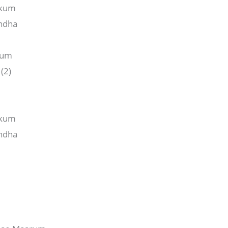
kkum
andha
kum
(2)
kkum
andha