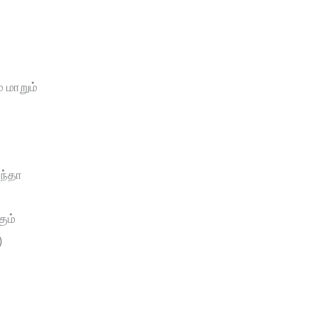
ே மாறும்
ந்தா
்
ும்
)