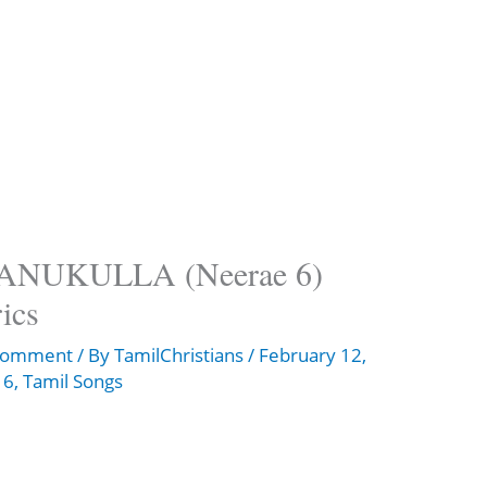
UKULLA (Neerae 6)
ics
 Comment
/ By
TamilChristians
/
February 12,
 6
,
Tamil Songs