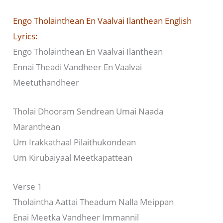
Engo Tholainthean En Vaalvai Ilanthean English
Lyrics:
Engo Tholainthean En Vaalvai Ilanthean
Ennai Theadi Vandheer En Vaalvai
Meetuthandheer
Tholai Dhooram Sendrean Umai Naada
Maranthean
Um Irakkathaal Pilaithukondean
Um Kirubaiyaal Meetkapattean
Verse 1
Tholaintha Aattai Theadum Nalla Meippan
Enai Meetka Vandheer Immannil