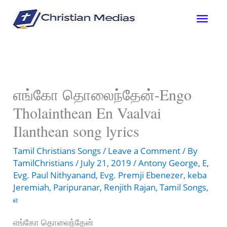
Skip
Mai
to
content
Men
எங்கோ தொலைந்தேன்-Engo
Tholainthean En Vaalvai
Ilanthean song lyrics
Tamil Christians Songs
/
Leave a Comment
/ By
TamilChristians
/
July 21, 2019
/
Antony George
,
E
,
Evg. Paul Nithyanand
,
Evg. Premji Ebenezer
,
keba
Jeremiah
,
Paripuranar
,
Renjith Rajan
,
Tamil Songs
,
எ
எங்கோ தொலைந்தேன்