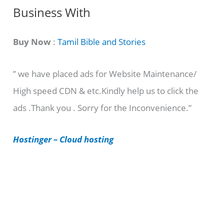
C
Business With
a
t
Buy Now
:
Tamil Bible and Stories
e
” we have placed ads for Website Maintenance/
g
High speed CDN & etc.Kindly help us to click the
o
ads .Thank you . Sorry for the Inconvenience.”
r
i
Hostinger – Cloud hosting
e
s