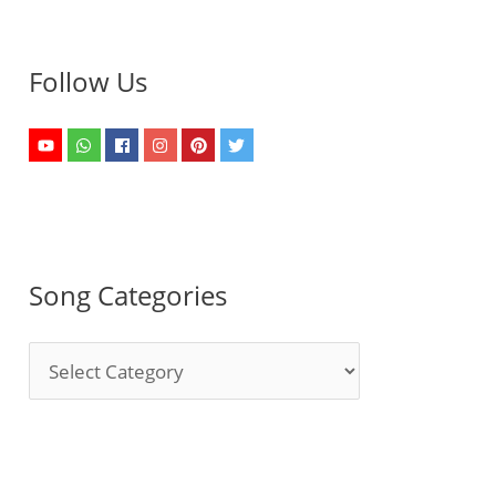
Follow Us
Song Categories
S
o
n
g