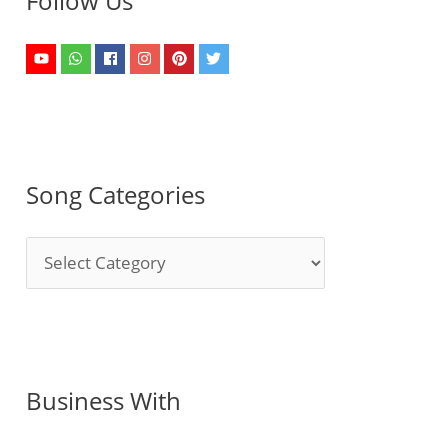
Follow Us
Song Categories
S
o
n
g
C
Business With
a