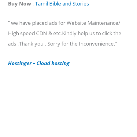
t
Buy Now
:
Tamil Bible and Stories
e
” we have placed ads for Website Maintenance/
g
High speed CDN & etc.Kindly help us to click the
o
ads .Thank you . Sorry for the Inconvenience.”
r
i
Hostinger – Cloud hosting
e
s