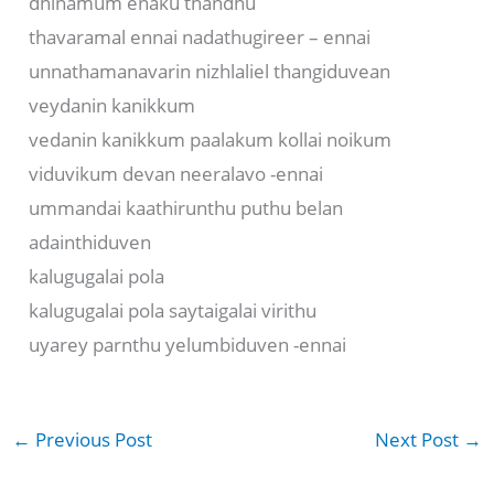
dhinamum enaku thandhu
thavaramal ennai nadathugireer – ennai
unnathamanavarin nizhlaliel thangiduvean
veydanin kanikkum
vedanin kanikkum paalakum kollai noikum
viduvikum devan neeralavo -ennai
ummandai kaathirunthu puthu belan
adainthiduven
kalugugalai pola
kalugugalai pola saytaigalai virithu
uyarey parnthu yelumbiduven -ennai
←
Previous Post
Next Post
→