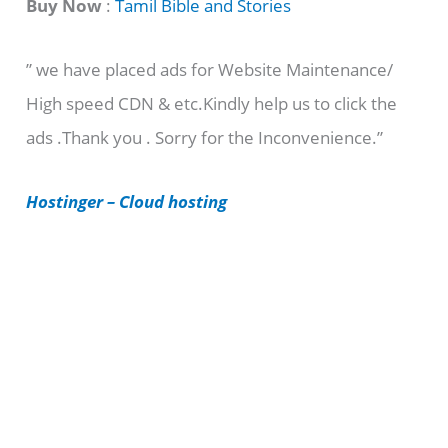
t
Buy Now
:
Tamil Bible and Stories
e
” we have placed ads for Website Maintenance/
g
High speed CDN & etc.Kindly help us to click the
o
ads .Thank you . Sorry for the Inconvenience.”
r
i
Hostinger – Cloud hosting
e
s