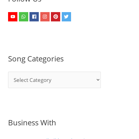
Song Categories
S
o
n
g
C
Business With
a