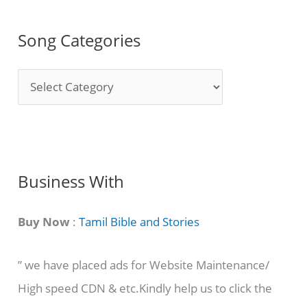
Song Categories
S
o
n
g
C
Business With
a
t
Buy Now
:
Tamil Bible and Stories
e
” we have placed ads for Website Maintenance/
g
High speed CDN & etc.Kindly help us to click the
o