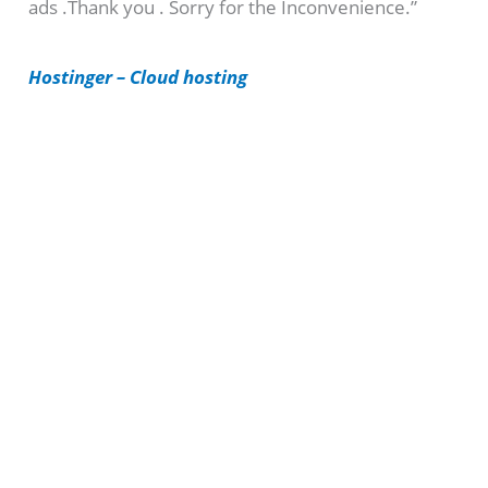
ads .Thank you . Sorry for the Inconvenience.”
r
i
Hostinger – Cloud hosting
e
s