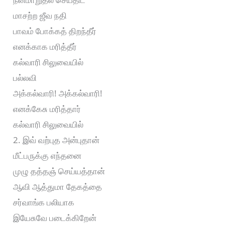
மாசற்ற ஜீவ நதி
பாவம் போக்கத் திறந்தீர்
எனக்காக மரித்தீர்
கல்வாரி சிலுவையில்
பல்லவி
அக்கல்வாரி! அக்கல்வாரி!
எனக்கேசு மரித்தார்
கல்வாரி சிலுவையில்
2. இவ் வற்புத அன்புதான்
மீட்பருக்கு எந்தனை
முழு தத்தஞ் செய்யத்தான்
ஆவி ஆத்துமா தேகத்தை
சர்வாங்க பலியாக
இயேசுவே படைக்கிறேன்