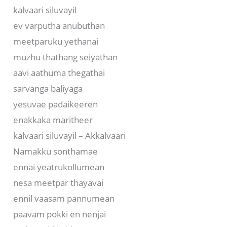
kalvaari siluvayil
ev varputha anubuthan
meetparuku yethanai
muzhu thathang seiyathan
aavi aathuma thegathai
sarvanga baliyaga
yesuvae padaikeeren
enakkaka maritheer
kalvaari siluvayil – Akkalvaari
Namakku sonthamae
ennai yeatrukollumean
nesa meetpar thayavai
ennil vaasam pannumean
paavam pokki en nenjai