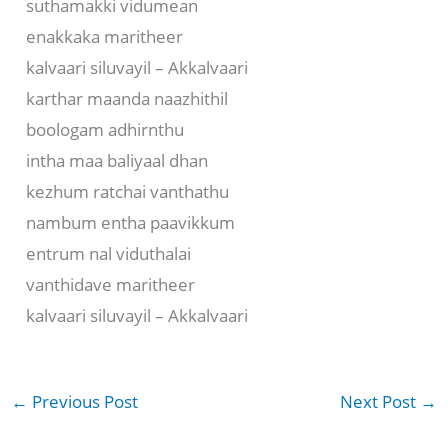
suthamakki vidumean
enakkaka maritheer
kalvaari siluvayil – Akkalvaari
karthar maanda naazhithil
boologam adhirnthu
intha maa baliyaal dhan
kezhum ratchai vanthathu
nambum entha paavikkum
entrum nal viduthalai
vanthidave maritheer
kalvaari siluvayil – Akkalvaari
←
Previous Post
Next Post
→