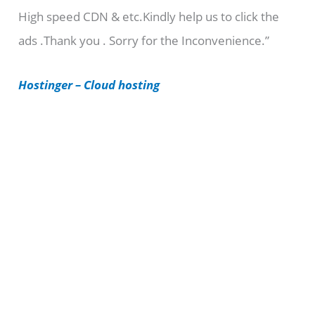
High speed CDN & etc.Kindly help us to click the
o
ads .Thank you . Sorry for the Inconvenience.”
r
i
Hostinger – Cloud hosting
e
s