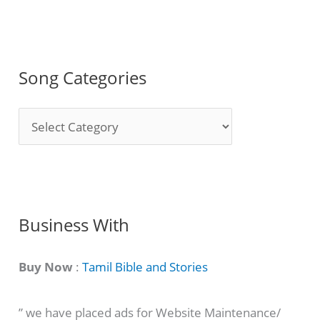
Song Categories
S
o
n
g
C
Business With
a
t
Buy Now
:
Tamil Bible and Stories
e
” we have placed ads for Website Maintenance/
g