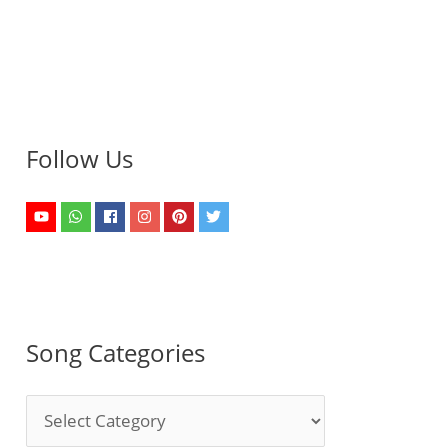
Follow Us
Song Categories
S
o