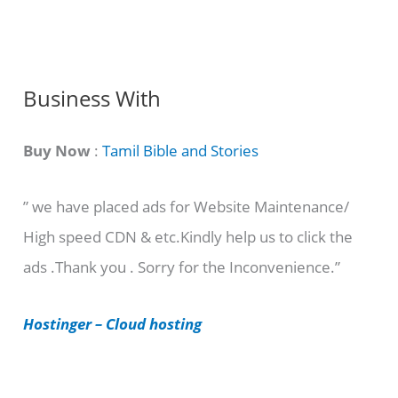
n
g
C
Business With
a
t
Buy Now
:
Tamil Bible and Stories
e
” we have placed ads for Website Maintenance/
g
High speed CDN & etc.Kindly help us to click the
o
ads .Thank you . Sorry for the Inconvenience.”
r
i
Hostinger – Cloud hosting
e
s