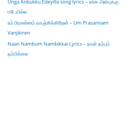
Unga Anbukku Edeyilla song lyrics – உங்க அன்புக்கு
ஈடேயில்ல
உம் பிரசன்னம் வாஞ்சிக்கிறேன் – Um Prasannam
Vanjikiren
Naan Nambum Nambikkai Lyrics – நான் நம்பும்
நம்பிக்கை