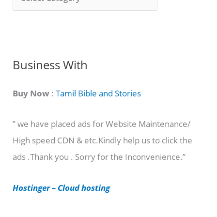
o
n
g
C
Business With
a
t
Buy Now
:
Tamil Bible and Stories
e
” we have placed ads for Website Maintenance/
g
High speed CDN & etc.Kindly help us to click the
o
ads .Thank you . Sorry for the Inconvenience.”
r
i
Hostinger – Cloud hosting
e
s