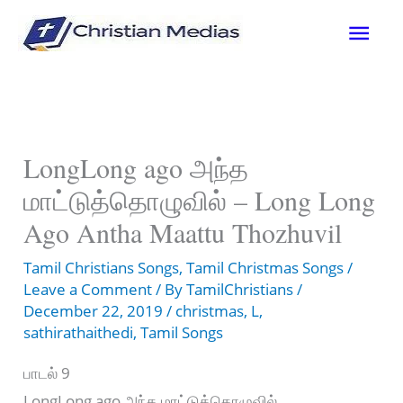
Skip
Mai
to
content
Men
LongLong ago அந்த
மாட்டுத்தொழுவில் – Long Long
Ago Antha Maattu Thozhuvil
Tamil Christians Songs
,
Tamil Christmas Songs
/
Leave a Comment
/ By
TamilChristians
/
December 22, 2019
/
christmas
,
L
,
sathirathaithedi
,
Tamil Songs
பாடல் 9
LongLong ago அந்த மாட்டுத்தொழுவில்