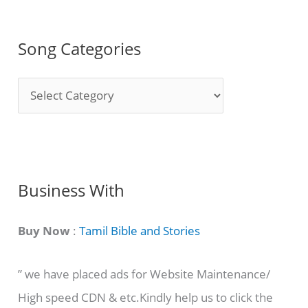
Song Categories
S
o
n
g
C
Business With
a
t
Buy Now
:
Tamil Bible and Stories
e
” we have placed ads for Website Maintenance/
g
High speed CDN & etc.Kindly help us to click the
o