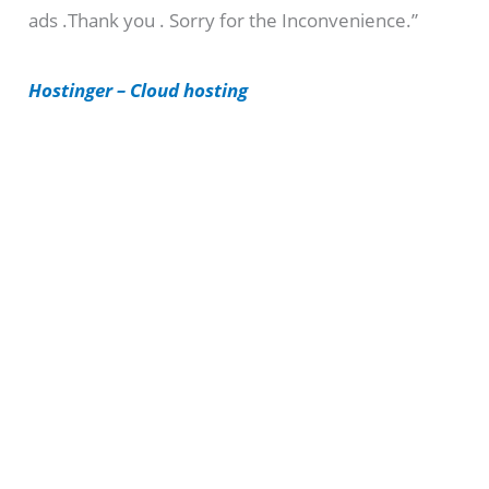
ads .Thank you . Sorry for the Inconvenience.”
r
i
Hostinger – Cloud hosting
e
s