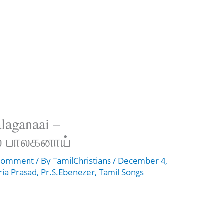
laganaai –
் பாலகனாய்
 Comment
/ By
TamilChristians
/
December 4,
ia Prasad
,
Pr.S.Ebenezer
,
Tamil Songs