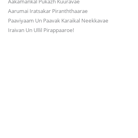
Aakamankal Pukazh Kuuravae
Aarumai Iratsakar Piranththaarae
Paaviyaam Un Paavak Karaikal Neekkavae
Iraivan Un Ullil Pirappaaroe!