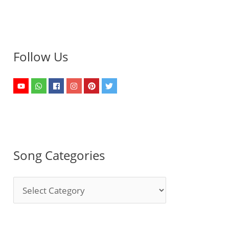
Follow Us
Song Categories
S
o
n