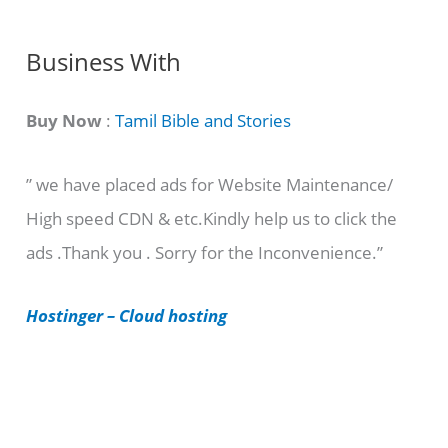
g
C
Business With
a
t
Buy Now
:
Tamil Bible and Stories
e
” we have placed ads for Website Maintenance/
g
High speed CDN & etc.Kindly help us to click the
o
ads .Thank you . Sorry for the Inconvenience.”
r
i
Hostinger – Cloud hosting
e
s