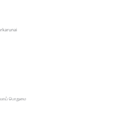
arkarunai
்வாய் பொறுமை