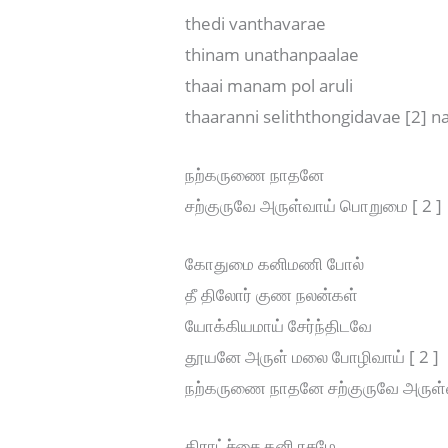
thedi vanthavarae
thinam unathanpaalae
thaai manam pol aruli
thaaranni seliththongidavae [2] n
நற்கருணை நாதனே
சற்குருவே அருள்வாய் பொறுமை [ 2 ]
கோதுமை கனிமணி போல்
தீ திலோர் குண நலன்கள்
யோக்கியமாய் சேர்ந்திடவே
தூயனே அருள் மலை போழிவாய் [ 2 ]
நற்கருணை நாதனே சற்குருவே அருள
திராட்ச்சை கனி ரசமே