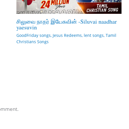
சிலுவை நாதர் இயேசுவின் -Siluvai naadhar
yaesuvin
GoodFriday songs
,
Jesus Redeems
,
lent songs
,
Tamil
Christians Songs
comment.