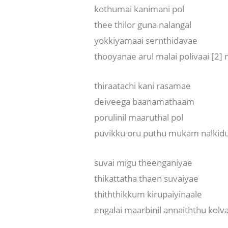
kothumai kanimani pol
thee thilor guna nalangal
yokkiyamaai sernthidavae
thooyanae arul malai polivaai [2]
thiraatachi kani rasamae
deiveega baanamathaam
porulinil maaruthal pol
puvikku oru puthu mukam nalkidu
suvai migu theenganiyae
thikattatha thaen suvaiyae
thiththikkum kirupaiyinaale
engalai maarbinil annaiththu kolv