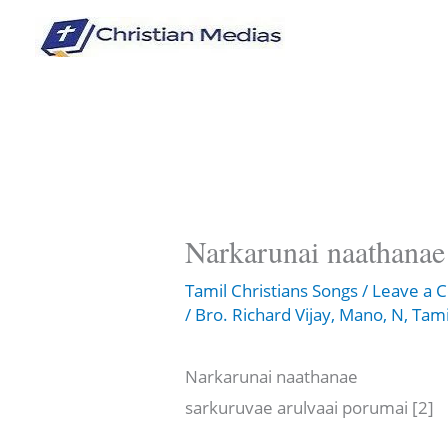
Skip
to
content
Narkarunai naathan
Tamil Christians Songs
/
Leave a
/
Bro. Richard Vijay
,
Mano
,
N
,
Tami
Narkarunai naathanae
sarkuruvae arulvaai porumai [2]