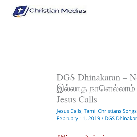
Skip
to
content
DGS Dhinakaran – Nee
இல்லாத நாளெல்லாம் ந
Jesus Calls
Jesus Calls
,
Tamil Christians Songs
February 11, 2019
/
DGS Dhinaka