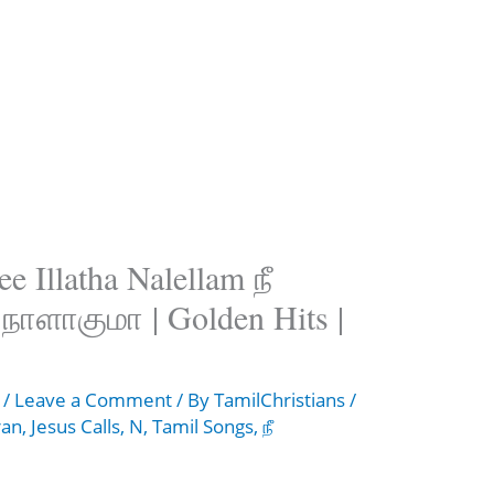
 Illatha Nalellam நீ
ாளாகுமா | Golden Hits |
/
Leave a Comment
/ By
TamilChristians
/
ran
,
Jesus Calls
,
N
,
Tamil Songs
,
நீ