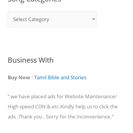
S
o
n
g
C
Business With
a
t
Buy Now
:
Tamil Bible and Stories
e
” we have placed ads for Website Maintenance/
g
High speed CDN & etc.Kindly help us to click the
o
ads .Thank you . Sorry for the Inconvenience.”
r
i