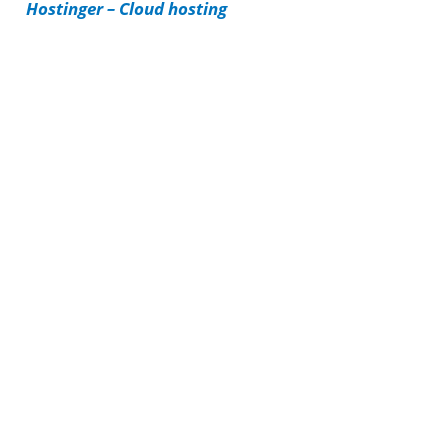
Hostinger – Cloud hosting
e
s