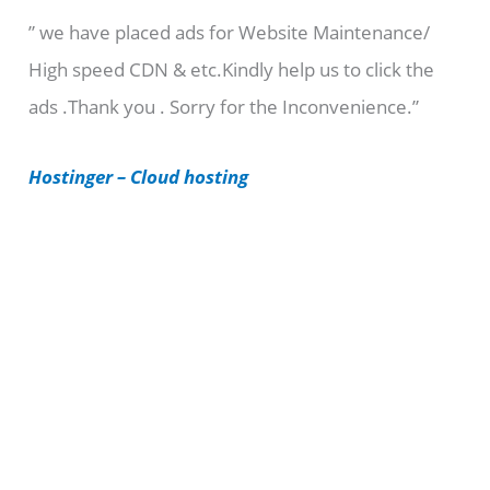
” we have placed ads for Website Maintenance/
g
High speed CDN & etc.Kindly help us to click the
o
ads .Thank you . Sorry for the Inconvenience.”
r
i
Hostinger – Cloud hosting
e
s