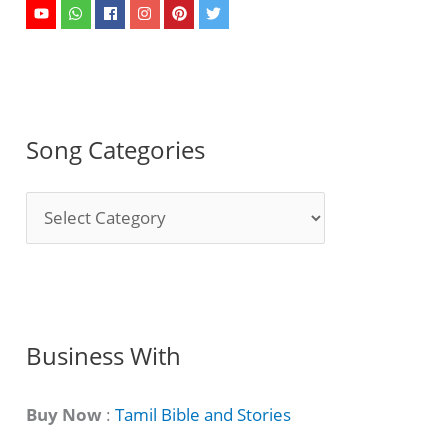
Song Categories
S
o
n
g
C
Business With
a
t
Buy Now
:
Tamil Bible and Stories
e