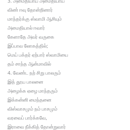
3. அமைதியாய் அமைதியாய்
விண் ஈவு தோன்றினார்
மாந்தர்க்கு ஸ்வாமி ஆசியும்
அமைதியால் ஈவார்
கேளாதே அவர் வருகை
இப்பாவ லோகத்தில்;
மெய் பக்தர் ஏற்பார் ஸ்வாமியை
தம் சாந்த ஆன்மாவில்
4. வேண்ட நற் சிறு பாலரும்
இத் தூய பாலனை
அழைக்க ஏழை மாந்தரும்
இக்கன்னி மைந்தனை
விஸ்வாசமும் நம் பாசமும்
வரவைப் பார்க்கவே,
இராவை நீக்கித் தோன்றுவார்