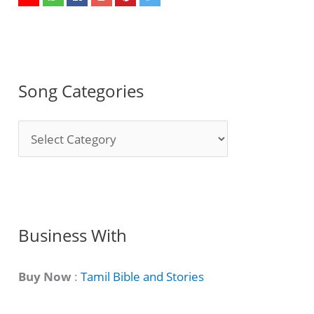
Song Categories
S
o
n
g
C
Business With
a
t
Buy Now
:
Tamil Bible and Stories
e