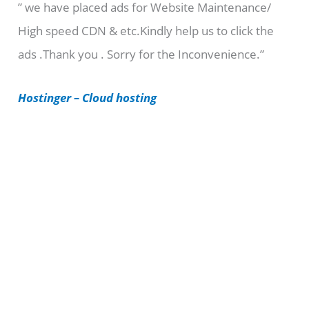
” we have placed ads for Website Maintenance/
g
High speed CDN & etc.Kindly help us to click the
o
ads .Thank you . Sorry for the Inconvenience.”
r
i
Hostinger – Cloud hosting
e
s