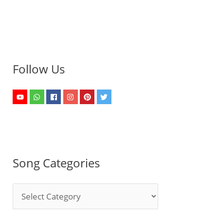
Follow Us
Song Categories
S
o