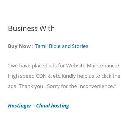
n
g
C
Business With
a
t
Buy Now
:
Tamil Bible and Stories
e
” we have placed ads for Website Maintenance/
g
High speed CDN & etc.Kindly help us to click the
o
ads .Thank you . Sorry for the Inconvenience.”
r
i
Hostinger – Cloud hosting
e
s