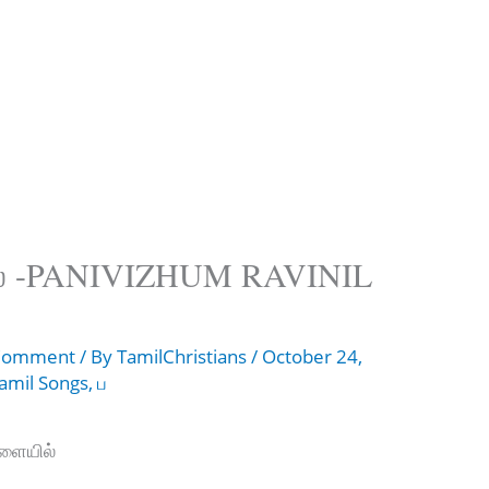
ில் -PANIVIZHUM RAVINIL
 Comment
/ By
TamilChristians
/
October 24,
amil Songs
,
ப
ேளையில்