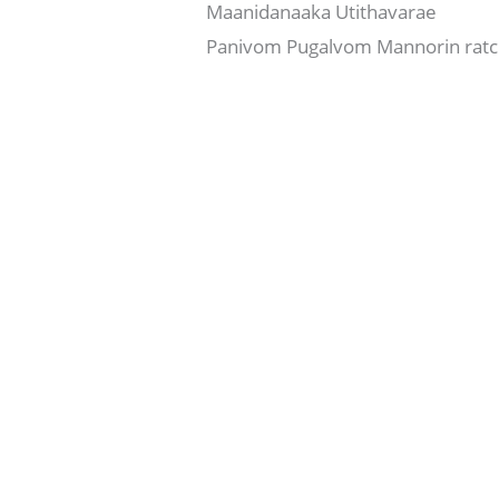
Maanidanaaka Utithavarae
Panivom Pugalvom Mannorin ratc