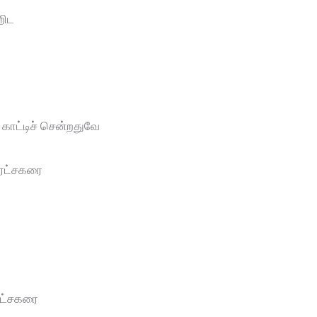
றிட
 காட்டிச் சென்றதுவே
் ரட்சகரை
ரட்சகரை