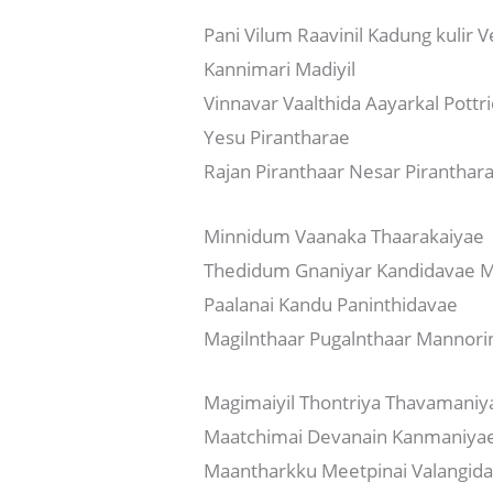
Pani Vilum Raavinil Kadung kulir Ve
Kannimari Madiyil
Vinnavar Vaalthida Aayarkal Pottr
Yesu Pirantharae
Rajan Piranthaar Nesar Piranthar
Minnidum Vaanaka Thaarakaiyae
Thedidum Gnaniyar Kandidavae Mu
Paalanai Kandu Paninthidavae
Magilnthaar Pugalnthaar Mannori
Magimaiyil Thontriya Thavamaniy
Maatchimai Devanain Kanmaniya
Maantharkku Meetpinai Valangid