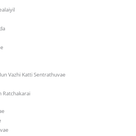
alaiyil
ida
ae
n Vazhi Katti Sentrathuvae
n Ratchakarai
ae
e
avae