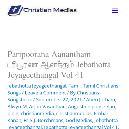
Skip
Mai
to
content
Men
Paripoorana Aanantham –
பரிபூரண ஆனந்தம் Jebathotta
Jeyageethangal Vol 41
Jebathotta Jeyageethangal
,
Tamil
,
Tamil Christians
Songs
/
Leave a Comment
/ By
Christians
Songsbook
/
September 27, 2021
/
Aben Jotham
,
Alwyn.M
,
Arjun Vasanthan
,
Augustine ponseelan
,
bible
,
christianmedia
,
christianmedias
,
Embar
Kanan
,
Fr.S.J. Berchmans
,
God Medias
,
Jebathotta
Jeyageethangal
,
Jebathotta Jeyageethangal Vol 41
,