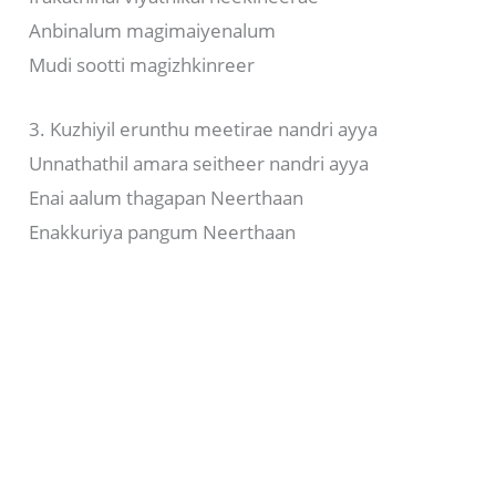
Anbinalum magimaiyenalum
Mudi sootti magizhkinreer
3. Kuzhiyil erunthu meetirae nandri ayya
Unnathathil amara seitheer nandri ayya
Enai aalum thagapan Neerthaan
Enakkuriya pangum Neerthaan