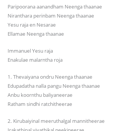
Paripoorana aanandham Neenga thaanae
Niranthara perinbam Neenga thaanae
Yesu raja en Nesarae
Ellamae Neenga thaanae
Immanuel Yesu raja
Enakulae malarntha roja
1. Thevaiyana ondru Neenga thaanae
Edupadatha nalla pangu Neenga thaanae
Anbu koornthu baliyaneerae
Ratham sindhi ratchitheerae
2. Kirubaiyinal meeruthalgal mannitheerae
Irakathinal viyathikal neekineerae