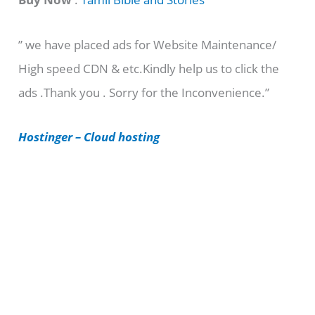
e
” we have placed ads for Website Maintenance/
g
High speed CDN & etc.Kindly help us to click the
o
ads .Thank you . Sorry for the Inconvenience.”
r
i
Hostinger – Cloud hosting
e
s