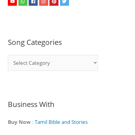
Song Categories
S
o
n
g
C
Business With
a
t
Buy Now
:
Tamil Bible and Stories
e