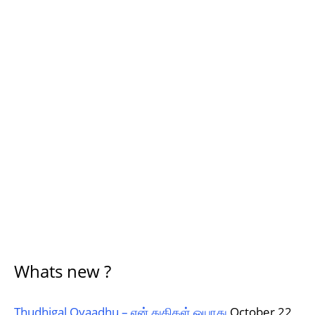
Whats new ?
Thudhigal Oyaadhu – என் துதிகள் ஓயாது
October 22,