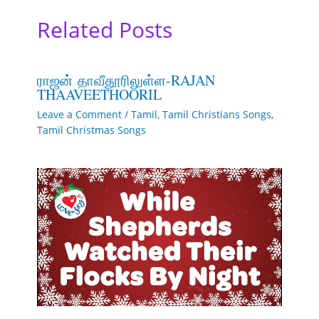
Related Posts
ராஜன் தாவீதூரிலுள்ள-RAJAN
THAAVEETHOORIL
Leave a Comment
/
Tamil
,
Tamil Christians Songs
,
Tamil Christmas Songs