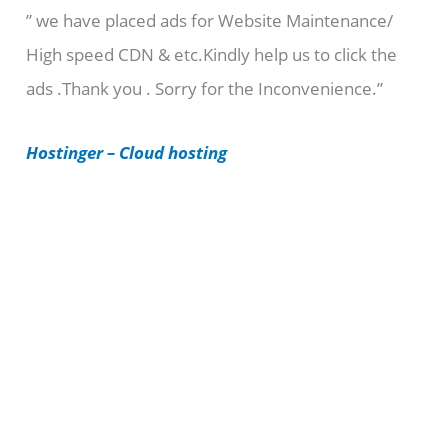
” we have placed ads for Website Maintenance/
g
High speed CDN & etc.Kindly help us to click the
o
ads .Thank you . Sorry for the Inconvenience.”
r
i
Hostinger – Cloud hosting
e
s