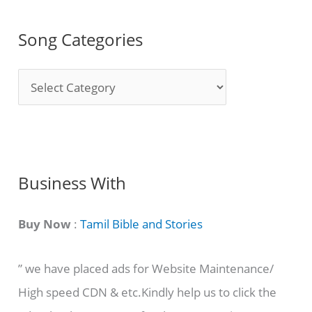
Song Categories
S
o
n
g
C
Business With
a
t
Buy Now
:
Tamil Bible and Stories
e
” we have placed ads for Website Maintenance/
g
High speed CDN & etc.Kindly help us to click the
o