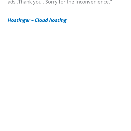
ads .Thank you . Sorry for the Inconvenience.”
r
i
Hostinger – Cloud hosting
e
s