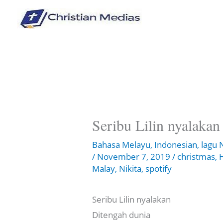
Skip
to
content
Seribu Lilin nyalakan
Bahasa Melayu
,
Indonesian
,
lagu 
/
November 7, 2019
/
christmas
,
Malay
,
Nikita
,
spotify
Seribu Lilin nyalakan
Ditengah dunia