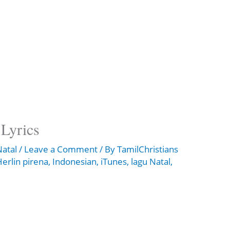
 Lyrics
Natal
/
Leave a Comment
/ By
TamilChristians
Herlin pirena
,
Indonesian
,
iTunes
,
lagu Natal
,