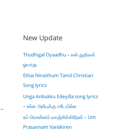
New Update
Thudhigal Oyaadhu – என் துதிகள்
ஓயாது
Ethai Ninaithum Tamil Christian
Song lyrics
Unga Anbukku Edeyilla song lyrics
– உங்க அன்புக்கு ஈடேயில்ல
→
உம் பிரசன்னம் வாஞ்சிக்கிறேன் – Um
Prasannam Vanjikiren