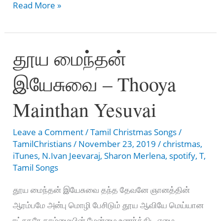
Nanum
Read More »
Neeyum
Paaduvoma
தூய மைந்தன்
–
நானும்
இயேசுவை – Thooya
நீயும்
பாடுவோமா
Mainthan Yesuvai
Leave a Comment
/
Tamil Christmas Songs
/
TamilChristians
/
November 23, 2019
/
christmas
,
iTunes
,
N.Ivan Jeevaraj
,
Sharon Merlena
,
spotify
,
T
,
Tamil Songs
தூய மைந்தன் இயேசுவை தந்த தேவனே ஞானத்தின்
ஆரம்பமே அன்பு மொழி பேசிடும் தூய ஆவியே மெய்யான
ரட்சகரே தாழ்மையின் மேன்மை உணர்த்திட ஏழை