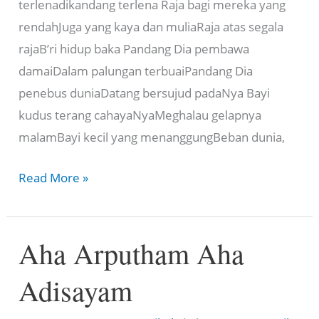
terlenadikandang terlena Raja bagi mereka yang
rendahJuga yang kaya dan muliaRaja atas segala
rajaB’ri hidup baka Pandang Dia pembawa
damaiDalam palungan terbuaiPandang Dia
penebus duniaDatang bersujud padaNya Bayi
kudus terang cahayaNyaMeghalau gelapnya
malamBayi kecil yang menanggungBeban dunia,
Bayi
Read More »
kecil
miskin
Aha Arputham Aha
dan
papa
Adisayam
lirik