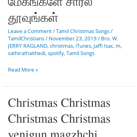
மேகங்களே சாரல்
தூவுங்கள்
Leave a Comment
/
Tamil Christmas Songs
/
TamilChristians
/
November 23, 2019
/
Bro. W.
JERRY RAGLAND
,
christmas
,
iTunes
,
Jaffi Isac
,
m
,
sathirathaithedi
,
spotify
,
Tamil Songs
Megangalae
Read More »
Saaral
Thuvungalae-
Christmas Christmas
மேகங்களே
சாரல்
Christmas Christmas
தூவுங்கள்
yenigun magzhchi