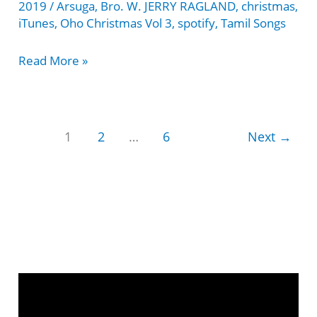
2019
/
Arsuga
,
Bro. W. JERRY RAGLAND
,
christmas
,
iTunes
,
Oho Christmas Vol 3
,
spotify
,
Tamil Songs
Saronin
Read More »
Rojavae
pallathaakin
leeleeyae
1
2
…
6
Next
→