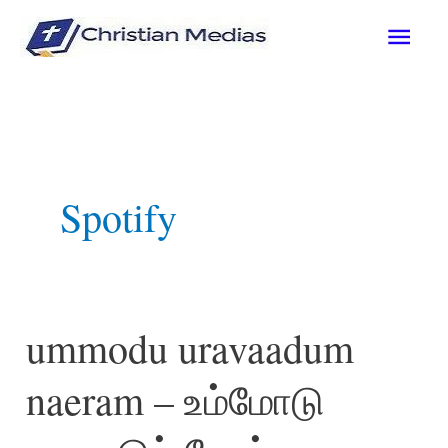
Skip
Mai
to
content
Men
Spotify
ummodu uravaadum
naeram – உம்மோடு