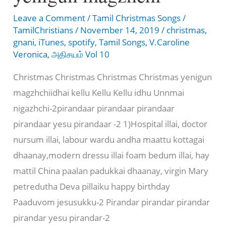
Leave a Comment
/
Tamil Christmas Songs
/
TamilChristians
/
November 14, 2019
/
christmas
,
gnani
,
iTunes
,
spotify
,
Tamil Songs
,
V.Caroline
Veronica
,
அதிசயம் Vol 10
Christmas Christmas Christmas Christmas yenigun
magzhchiidhai kellu Kellu Kellu idhu Unnmai
nigazhchi-2pirandaar pirandaar pirandaar
pirandaar yesu pirandaar -2 1)Hospital illai, doctor
nursum illai, labour wardu andha maattu kottagai
dhaanay,modern dressu illai foam bedum illai, hay
mattil China paalan padukkai dhaanay, virgin Mary
petredutha Deva pillaiku happy birthday
Paaduvom jesusukku-2 Pirandar pirandar pirandar
pirandar yesu pirandar-2