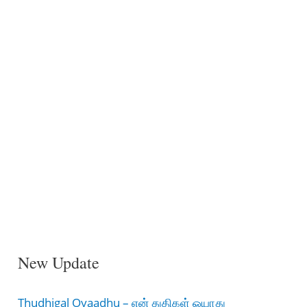
New Update
Thudhigal Oyaadhu – என் துதிகள் ஓயாது