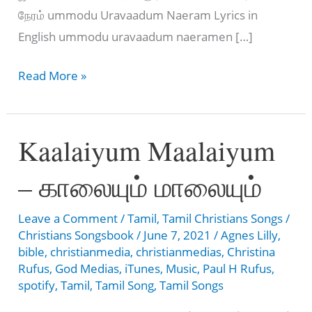
நேரம் ummodu Uravaadum Naeram Lyrics in
English ummodu uravaadum naeramen […]
ummodu
Read More »
uravaadum
naeram
Kaalaiyum Maalaiyum
–
உம்மோடு
– காலையும் மாலையும்
உறவாடும்
நேரம்
Leave a Comment
/
Tamil
,
Tamil Christians Songs
/
Christians Songsbook
/
June 7, 2021
/
Agnes Lilly
,
bible
,
christianmedia
,
christianmedias
,
Christina
Rufus
,
God Medias
,
iTunes
,
Music
,
Paul H Rufus
,
spotify
,
Tamil
,
Tamil Song
,
Tamil Songs