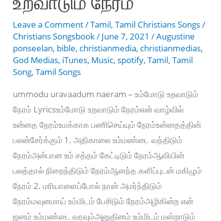
உறவாடும் நேரம்
Leave a Comment
/
Tamil
,
Tamil Christians Songs
/
Christians Songsbook
/
June 7, 2021
/
Augustine
ponseelan
,
bible
,
christianmedia
,
christianmedias
,
God Medias
,
iTunes
,
Music
,
spotify
,
Tamil
,
Tamil
Song
,
Tamil Songs
ummodu uravaadum naeram – உம்மோடு உறவாடும்
நேரம் Lyricsஉம்மோடு உறவாடும் நேரம்என் வாழ்வில்
உன்னத நேரம்உமக்காக பணிசெய்யும் நேரம்உன்னதத்தின்
பலன்சேர்க்கும் 1. அதிகாலை உம்மண்டை வந்திடும்
நேரம்அன்பான உம் சத்தம் கேட்டிடும் நேரம்ஆவியின்
பலத்தால் நிறைந்திடும் நேரம்ஆனந்த களிப்புடன் மகிழும்
நேரம் 2. மரியாளைப்போல் நான் அமர்ந்திடும்
நேரம்மவுனமாய் உம்மிடம் பேசிடும் நேரம்அழிகின்ற என்
ஜனம் உம்மண்டை வரவும்அனுதினம் உம்மிடம் மன்றாடும்