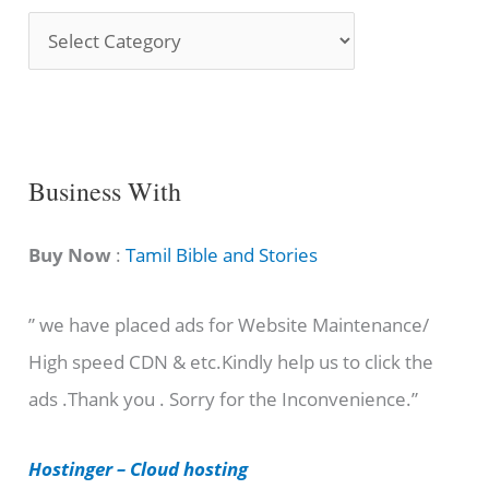
S
o
n
g
C
Business With
a
t
Buy Now
:
Tamil Bible and Stories
e
” we have placed ads for Website Maintenance/
g
High speed CDN & etc.Kindly help us to click the
o
ads .Thank you . Sorry for the Inconvenience.”
r
i
Hostinger – Cloud hosting
e