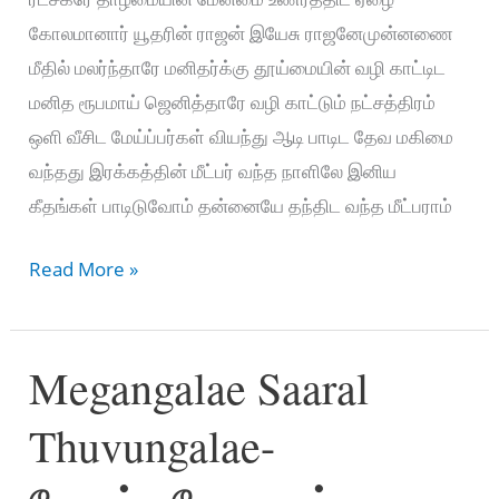
கோலமானார் யூதரின் ராஜன் இயேசு ராஜனேமுன்னணை
மீதில் மலர்ந்தாரே மனிதர்க்கு தூய்மையின் வழி காட்டிட
மனித ரூபமாய் ஜெனித்தாரே வழி காட்டும் நட்சத்திரம்
ஒளி வீசிட மேய்ப்பர்கள் வியந்து ஆடி பாடிட தேவ மகிமை
வந்தது இரக்கத்தின் மீட்பர் வந்த நாளிலே இனிய
கீதங்கள் பாடிடுவோம் தன்னையே தந்திட வந்த மீட்பராம்
தூய
Read More »
மைந்தன்
இயேசுவை
Megangalae Saaral
–
Thooya
Thuvungalae-
Mainthan
Yesuvai