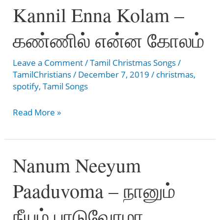
Kannil Enna Kolam –
–
Ennai
கண்ணில் என்ன கோலம்
Kaakkum
Kedagamae
Leave a Comment
/
Tamil Christmas Songs
/
TamilChristians
/
December 7, 2019
/
christmas
,
spotify
,
Tamil Songs
Kannil
Read More »
Enna
Kolam
Nanum Neeyum
–
கண்ணில்
Paaduvoma – நானும்
என்ன
கோலம்
நீயும் பாடுவோமா