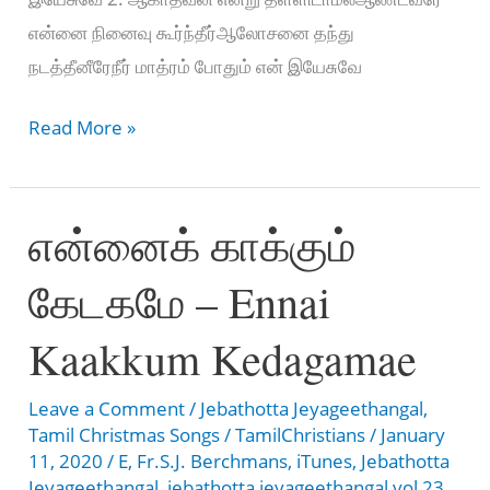
என்னை நினைவு கூர்ந்தீர்ஆலோசனை தந்து
நடத்தீனீரேநீர் மாத்ரம் போதும் என் இயேசுவே
நான்
Read More »
கண்ணீர்
சிந்தும்போது
என்னைக் காக்கும்
–
Naan
கேடகமே – Ennai
Kanneer
sinthum
Kaakkum Kedagamae
Leave a Comment
/
Jebathotta Jeyageethangal
,
Tamil Christmas Songs
/
TamilChristians
/
January
11, 2020
/
E
,
Fr.S.J. Berchmans
,
iTunes
,
Jebathotta
Jeyageethangal
,
jebathotta jeyageethangal vol 23
,