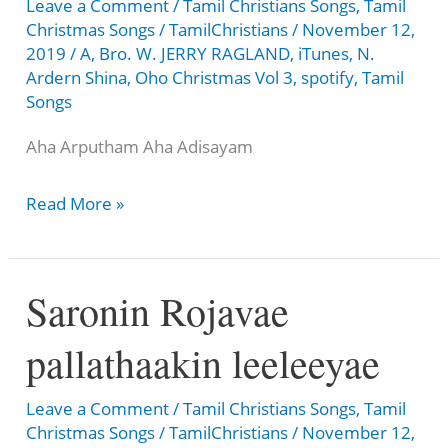
Leave a Comment
/
Tamil Christians Songs
,
Tamil
Christmas Songs
/
TamilChristians
/
November 12,
2019
/
A
,
Bro. W. JERRY RAGLAND
,
iTunes
,
N.
Ardern Shina
,
Oho Christmas Vol 3
,
spotify
,
Tamil
Songs
Aha Arputham Aha Adisayam
Aha
Read More »
Arputham
Aha
Saronin Rojavae
Adisayam
pallathaakin leeleeyae
Leave a Comment
/
Tamil Christians Songs
,
Tamil
Christmas Songs
/
TamilChristians
/
November 12,