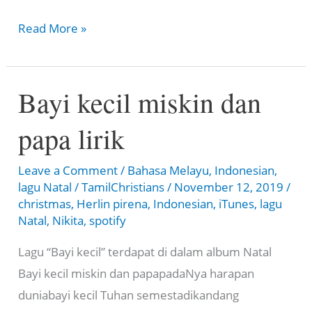
Christmas
Read More »
Christmas
Christmas
Bayi kecil miskin dan
Christmas
yenigun
papa lirik
magzhchi
Leave a Comment
/
Bahasa Melayu
,
Indonesian
,
lagu Natal
/
TamilChristians
/
November 12, 2019
/
christmas
,
Herlin pirena
,
Indonesian
,
iTunes
,
lagu
Natal
,
Nikita
,
spotify
Lagu “Bayi kecil” terdapat di dalam album Natal
Bayi kecil miskin dan papapadaNya harapan
duniabayi kecil Tuhan semestadikandang