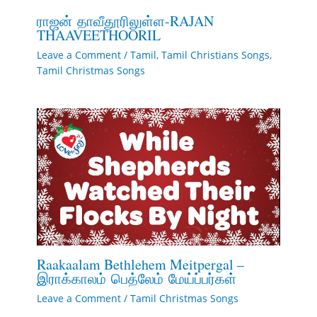
ராஜன் தாவீதூரிலுள்ள-RAJAN
THAAVEETHOORIL
Leave a Comment
/
Tamil
,
Tamil Christians Songs
,
Tamil Christmas Songs
Raakaalam Bethlehem Meitpergal –
இராக்காலம் பெத்லேம் மேய்ப்பர்கள்
Leave a Comment
/
Tamil Christmas Songs