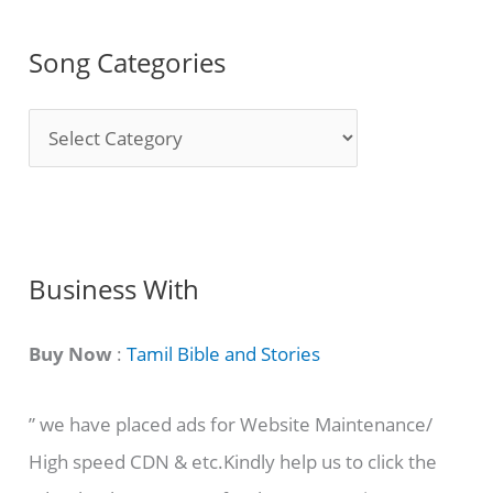
Song Categories
S
o
n
g
C
Business With
a
t
Buy Now
:
Tamil Bible and Stories
e
” we have placed ads for Website Maintenance/
g
High speed CDN & etc.Kindly help us to click the
o