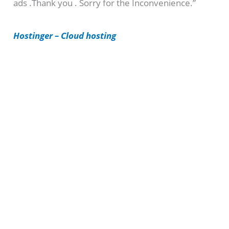
ads .Thank you . Sorry for the Inconvenience.”
r
i
Hostinger – Cloud hosting
e
s