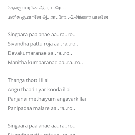
தேவகுமாரனே ஆ..ரா..ரோ..
மனித குமாரனே ஆ..ரா..ரோ..-2-சிங்கார பாலனே
Singaara paalanae aa..ra..ro..
Sivandha pattu roja aa..ra..ro..
Devakumaranae aa..ra..ro..
Manitha kumaaranae aa..ra..ro..
Thanga thottil illai
Angu thaadhiyar kooda illai
Panjanai methaiyum angavarkillai
Panipadaa malare aa..ra..ro..
Singaara paalanae aa..ra..ro..
Sivandha pattu roja aa..ra..ro..