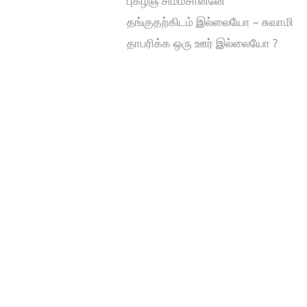
புகழ்ஞ் சிம்மசானனே
தங்குதற்கிடம் இல்லையோ – சுவாமி
தாபரிக்க ஒரு ஊர் இல்லையோ ?