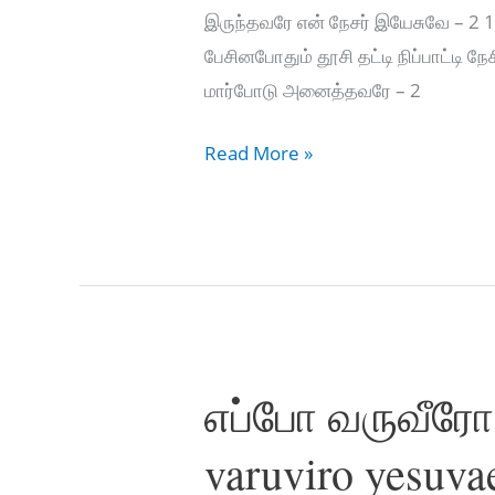
இருந்தவரே என் நேசர் இயேசுவே – 2 1
பேசினபோதும் தூசி தட்டி நிப்பாட்டி
மார்போடு அனைத்தவரே – 2
மனிதன்
Read More »
துரோகம்
செய்யும்
–
Manithan
dhrogam
seiyum
எப்போ வருவீரோ
varuviro yesuva