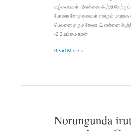
சஞ்சலங்கள் -2என்னை ஆற்றி தேற்று
போன்ற சோதனைகள் என்றும் மாறாத க
பெலனை தரும் தேவா -2 என்னை ஆற்றி
-2 2.உம்மை நான்
இந்த
Read More »
சூழ்நிலையை
மாற்றும்
–
Indha
soolnilaiyai
maatrum
Norungunda irut