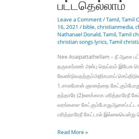
பட்டதெல்லாம்
Leave a Comment
/
Tamil
,
Tamil C
16, 2021
/
bible
,
christianmedia
,
c
Nathanael Donald
,
Tamil
,
Tamil ch
christian songs lyrics
,
Tamil christ
Nee Asaipattathellam – நீ ஆசை பட்
தருவார்எண் அன்பு தெய்வம் இயேசு ரொம
வேண்டுவதற்கும்அதிகமாய் செய்திடுவ
1.சாலமோன் ஞானத்தை கேட்கும்போது
தந்தாரே (2)உனக்காக மரித்தாரேநீ க
வரங்களை கேட்கும்போதுஆசைப்பட்ட வ
மரித்தாரேநீ கேட்டால் இல்லையென்று 
Nee
Read More »