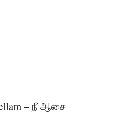
hellam – நீ ஆசை