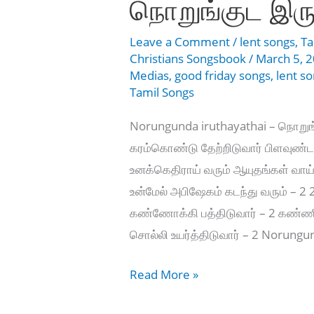
நொறுங்குட இர
Leave a Comment
/
lent songs
,
Ta
Christians Songsbook
/
March 5, 
Medias
,
good friday songs
,
lent s
Tamil Songs
Norungunda iruthayathai – நொறு
கரம்கொண்டு தேற்றிடுவார் பிளவுண்ட 
உனக்கெதிராய் வரும் ஆயுதங்கள் வாய்
உன்மேல் அபிஷேகம் கடந்து வரும் – 2
கண்ணோக்கி பத்திடுவார் – 2 கண்ணீரை
சொல்லி உயர்த்திடுவார் – 2 Norung
Norungunda
Read More »
iruthayathai