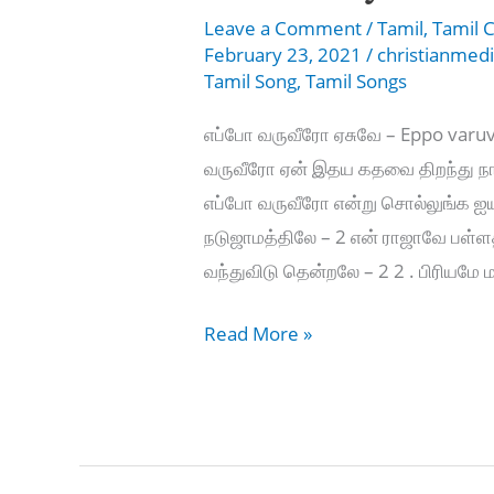
Leave a Comment
/
Tamil
,
Tamil C
February 23, 2021
/
christianmed
Tamil Song
,
Tamil Songs
எப்போ வருவீரோ ஏசுவே – Eppo varu
வருவீரோ ஏன் இதய கதவை திறந்து ந
எப்போ வருவீரோ என்று சொல்லுங்க ஐ
நடுஜாமத்திலே – 2 என் ராஜாவே பள்ள
வந்துவிடு தென்றலே – 2 2 . பிரியமே
எப்போ
Read More »
வருவீரோ
ஏசுவே
–
Eppo