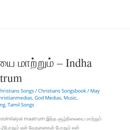
ை மாற்றும் – Indha
atrum
hristians Songs
/
Christians Songsbook
/
May
hristianmedias
,
God Medias
,
Music
,
ong
,
Tamil Songs
soolnilaiyai maatrum இந்த சூழ்நிலையை மாற்றும்
ா -2போதும் ஏன் வேதனைகள் போதும் என்