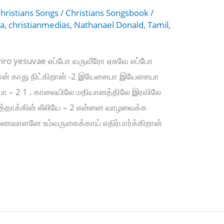
hristians Songs
/
Christians Songsbook
/
ia
,
christianmedias
,
Nathanael Donald
,
Tamil
,
viro yesuvae எப்போ வருவீரோ ஏசுவே எப்போ
ான் காது நிட்கிறான் -2 இயேசையா இயேசையா
யா – 2 1 . காலையிலே மதியானத்திலே இரவிலே
த்தாக்கின் லீலியே – 2 என்னை வாழவைக்க
 மணவாளனே உம்வருகைக்காய் எதிர்பார்க்கிறான்