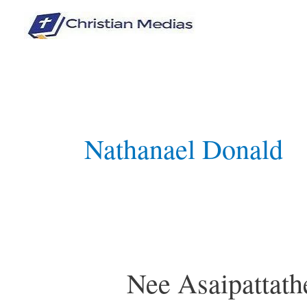
Skip
to
content
Nathanael Donald
Nee Asaipattat