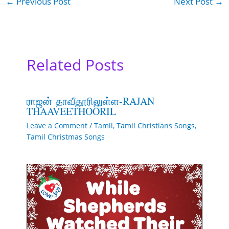
←
Previous Post
Next Post
→
Related Posts
ராஜன் தாவீதூரிலுள்ள-RAJAN
THAAVEETHOORIL
Leave a Comment
/
Tamil
,
Tamil Christians Songs
,
Tamil Christmas Songs