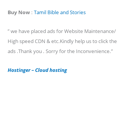
a
t
Buy Now
:
Tamil Bible and Stories
e
” we have placed ads for Website Maintenance/
g
High speed CDN & etc.Kindly help us to click the
o
ads .Thank you . Sorry for the Inconvenience.”
r
i
Hostinger – Cloud hosting
e
s