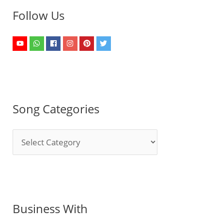
Follow Us
Song Categories
S
o
n
g
C
Business With