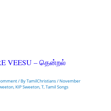
 VEESU – தென்றல்
 Comment
/ By
TamilChristians
/
November
weeton
,
KIP Sweeton
,
T
,
Tamil Songs