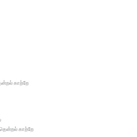
்
ன்றல் காற்றே
ே
தென்றல் காற்றே