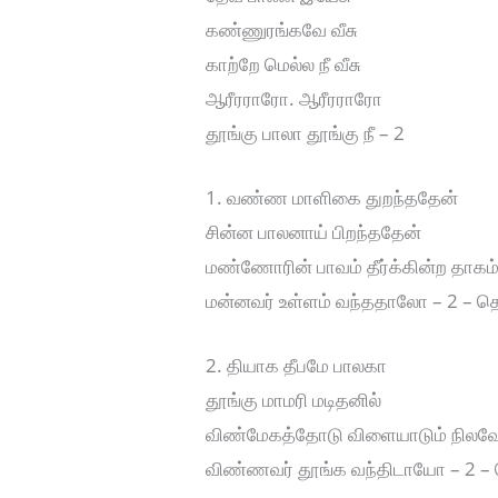
கண்ணுரங்கவே வீசு
காற்றே மெல்ல நீ வீசு
ஆரீரராரோ. ஆரீரராரோ
தூங்கு பாலா தூங்கு நீ – 2
1. வண்ண மாளிகை துறந்ததேன்
சின்ன பாலனாய் பிறந்ததேன்
மண்ணோரின் பாவம் தீர்க்கின்ற தாகம
மன்னவர் உள்ளம் வந்ததாலோ – 2 – தெ
2. தியாக தீபமே பாலகா
தூங்கு மாமரி மடிதனில்
விண்மேகத்தோடு விளையாடும் நிலவ
விண்ணவர் தூங்க வந்திடாயோ – 2 – 