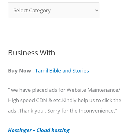
S
o
n
g
C
Business With
a
t
Buy Now
:
Tamil Bible and Stories
e
” we have placed ads for Website Maintenance/
g
High speed CDN & etc.Kindly help us to click the
o
ads .Thank you . Sorry for the Inconvenience.”
r
i
Hostinger – Cloud hosting
e