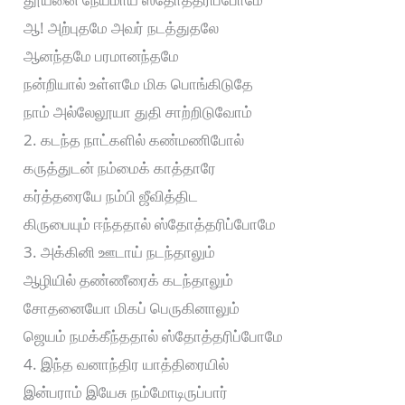
ஆ! அற்புதமே அவர் நடத்துதலே
ஆனந்தமே பரமானந்தமே
நன்றியால் உள்ளமே மிக பொங்கிடுதே
நாம் அல்லேலூயா துதி சாற்றிடுவோம்
2. கடந்த நாட்களில் கண்மணிபோல்
கருத்துடன் நம்மைக் காத்தாரே
கர்த்தரையே நம்பி ஜீவித்திட
கிருபையும் ஈந்ததால் ஸ்தோத்தரிப்போமே
3. அக்கினி ஊடாய் நடந்தாலும்
ஆழியில் தண்ணீரைக் கடந்தாலும்
சோதனையோ மிகப் பெருகினாலும்
ஜெயம் நமக்கீந்ததால் ஸ்தோத்தரிப்போமே
4. இந்த வனாந்திர யாத்திரையில்
இன்பராம் இயேசு நம்மோடிருப்பார்