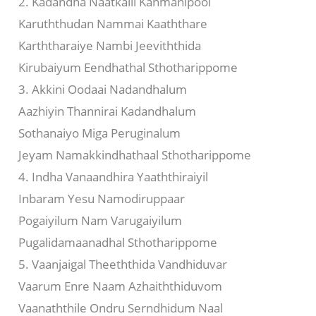
2. Kadandha Naatkalil Kanmanipool
Karuththudan Nammai Kaaththare
Karththaraiye Nambi Jeeviththida
Kirubaiyum Eendhathal Sthotharippome
3. Akkini Oodaai Nadandhalum
Aazhiyin Thannirai Kadandhalum
Sothanaiyo Miga Peruginalum
Jeyam Namakkindhathaal Sthotharippome
4. Indha Vanaandhira Yaaththiraiyil
Inbaram Yesu Namodiruppaar
Pogaiyilum Nam Varugaiyilum
Pugalidamaanadhal Sthotharippome
5. Vaanjaigal Theeththida Vandhiduvar
Vaarum Enre Naam Azhaiththiduvom
Vaanaththile Ondru Serndhidum Naal