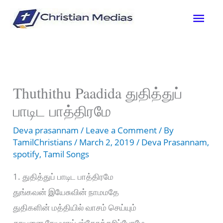
Skip
Mai
to
content
Men
Thuthithu Paadida துதித்துப்
பாடிட பாத்திரமே
Deva prasannam
/
Leave a Comment
/ By
TamilChristians
/
March 2, 2019
/
Deva Prasannam
,
spotify
,
Tamil Songs
1. துதித்துப் பாடிட பாத்திரமே
துங்கவன் இயேசுவின் நாமமதே
துதிகளின் மத்தியில் வாசம் செய்யும்
தூயனை நேயமாய் ஸ்தோத்தரிப்போமே