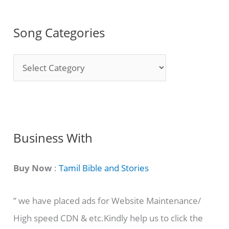
Song Categories
S
o
n
g
C
Business With
a
t
Buy Now
:
Tamil Bible and Stories
e
” we have placed ads for Website Maintenance/
g
High speed CDN & etc.Kindly help us to click the
o