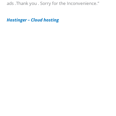
ads .Thank you . Sorry for the Inconvenience.”
r
i
Hostinger – Cloud hosting
e
s