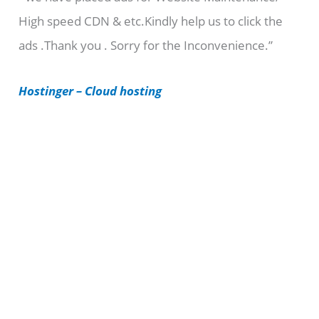
High speed CDN & etc.Kindly help us to click the
o
ads .Thank you . Sorry for the Inconvenience.”
r
i
Hostinger – Cloud hosting
e
s