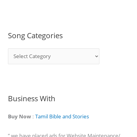
Song Categories
S
o
n
g
C
Business With
a
t
Buy Now
:
Tamil Bible and Stories
e
” we have placed ads for Website Maintenance/
g