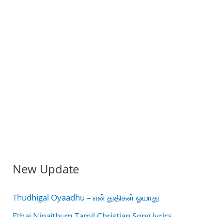
New Update
Thudhigal Oyaadhu – என் துதிகள் ஓயாது
Ethai Ninaithum Tamil Christian Song lyrics