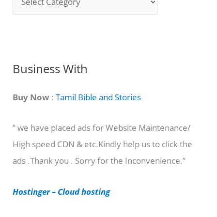
o
n
g
C
Business With
a
t
Buy Now
:
Tamil Bible and Stories
e
” we have placed ads for Website Maintenance/
g
High speed CDN & etc.Kindly help us to click the
o
ads .Thank you . Sorry for the Inconvenience.”
r
i
Hostinger – Cloud hosting
e
s