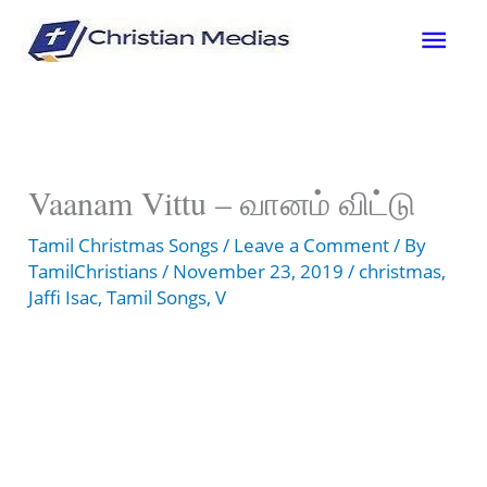
Skip
Mai
to
content
Men
Vaanam Vittu – வானம் விட்டு
Tamil Christmas Songs
/
Leave a Comment
/ By
TamilChristians
/
November 23, 2019
/
christmas
,
Jaffi Isac
,
Tamil Songs
,
V