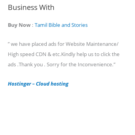
C
Business With
a
t
Buy Now
:
Tamil Bible and Stories
e
” we have placed ads for Website Maintenance/
g
High speed CDN & etc.Kindly help us to click the
o
ads .Thank you . Sorry for the Inconvenience.”
r
i
Hostinger – Cloud hosting
e
s