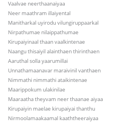
Vaalvae neerthaanaiyaa
Neer maathram illaiyental
Manitharkal uyirodu vilungiruppaarkal
Nirpathumae nilaippathumae
Kirupaiyinaal thaan vaalkintenae
Naangu thisaiyil alainthaen thirinthaen
Aaruthal solla yaarumillai
Unnathamaanavar maraivinil vanthaen
Nimmathi nimmathi ataikintenae
Maarippokum ulakinilae
Maaraatha theyvam neer thaanae aiyaa
Kirupaiyin maelae kirupaiyai thanthu
Nirmoolamaakaamal kaaththeeraiyaa