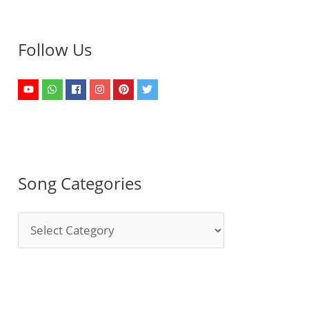
Follow Us
Song Categories
S
o
n
g