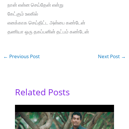
நான் என்ன செய்தேன் என்று
கேட்கும் உலகில்
எனக்காக செய்திட்ட அன்பை கண்டேன்
தணியா ஒரு தகப்பனின் தட்பம் கண்டேன்
←
Previous Post
Next Post
→
Related Posts