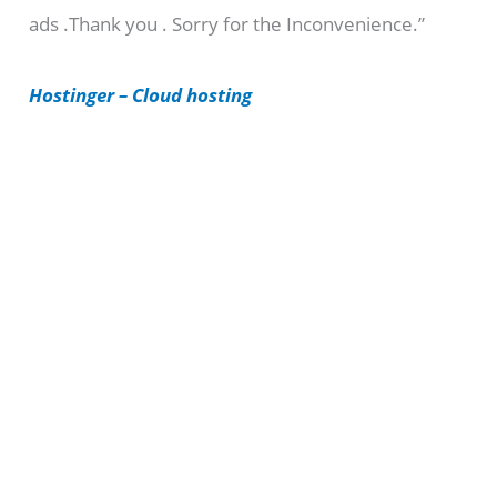
ads .Thank you . Sorry for the Inconvenience.”
r
i
Hostinger – Cloud hosting
e
s