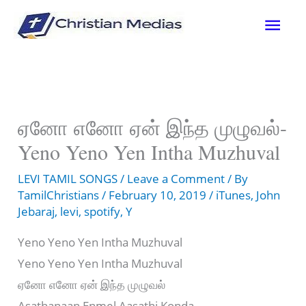
Skip
Mai
to
content
Men
ஏனோ எனோ ஏன் இந்த முழுவல்-
Yeno Yeno Yen Intha Muzhuval
LEVI TAMIL SONGS
/
Leave a Comment
/ By
TamilChristians
/
February 10, 2019
/
iTunes
,
John
Jebaraj
,
levi
,
spotify
,
Y
Yeno Yeno Yen Intha Muzhuval
Yeno Yeno Yen Intha Muzhuval
ஏனோ எனோ ஏன் இந்த முழுவல்
Asathanaan Enmel Aasathi Konda