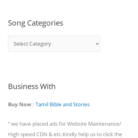
Song Categories
S
o
n
g
C
Business With
a
t
Buy Now
:
Tamil Bible and Stories
e
” we have placed ads for Website Maintenance/
g
High speed CDN & etc.Kindly help us to click the
o