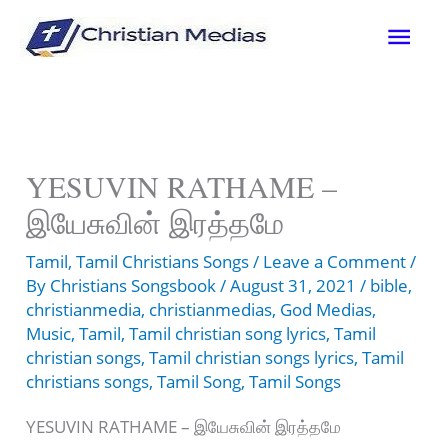
Skip
Mai
to
content
Men
YESUVIN RATHAME –
இயேசுவின் இரத்தமே
Tamil
,
Tamil Christians Songs
/
Leave a Comment
/
By
Christians Songsbook
/
August 31, 2021
/
bible
,
christianmedia
,
christianmedias
,
God Medias
,
Music
,
Tamil
,
Tamil christian song lyrics
,
Tamil
christian songs
,
Tamil christian songs lyrics
,
Tamil
christians songs
,
Tamil Song
,
Tamil Songs
YESUVIN RATHAME – இயேசுவின் இரத்தமே