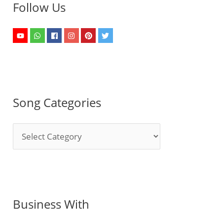
Follow Us
Song Categories
S
o
n
g
C
Business With
a