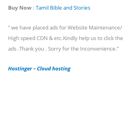
t
Buy Now
:
Tamil Bible and Stories
e
” we have placed ads for Website Maintenance/
g
High speed CDN & etc.Kindly help us to click the
o
ads .Thank you . Sorry for the Inconvenience.”
r
i
Hostinger – Cloud hosting
e
s