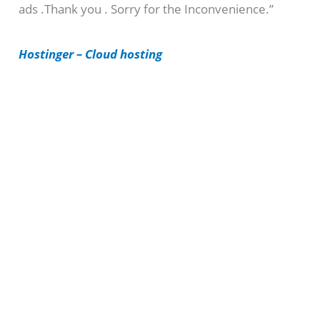
ads .Thank you . Sorry for the Inconvenience.”
r
i
Hostinger – Cloud hosting
e
s