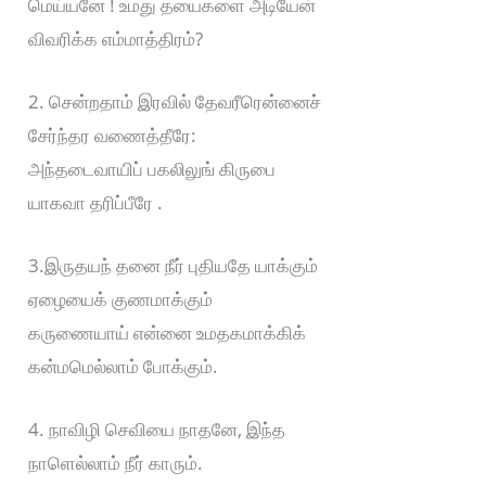
மெய்யனே ! உமது தயைகளை அடியேன்
விவரிக்க எம்மாத்திரம்?
2. சென்றதாம் இரவில் தேவரீரென்னைச்
சேர்ந்தர வணைத்தீரே:
அந்தடைவாயிப் பகலிலுங் கிருபை
யாகவா தரிப்பீரே .
3.இருதயந் தனை நீர் புதியதே யாக்கும்
ஏழையைக் குணமாக்கும்
கருணையாய் என்னை உமதகமாக்கிக்
கன்மமெல்லாம் போக்கும்.
4. நாவிழி செவியை நாதனே, இந்த
நாளெல்லாம் நீர் காரும்.