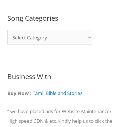
Song Categories
S
o
n
g
C
Business With
a
t
Buy Now
:
Tamil Bible and Stories
e
” we have placed ads for Website Maintenance/
g
High speed CDN & etc.Kindly help us to click the
o