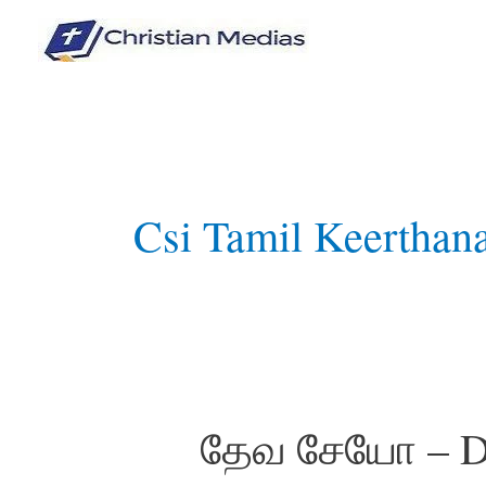
Skip
to
content
Csi Tamil Keerthana
தேவ சேயோ – De