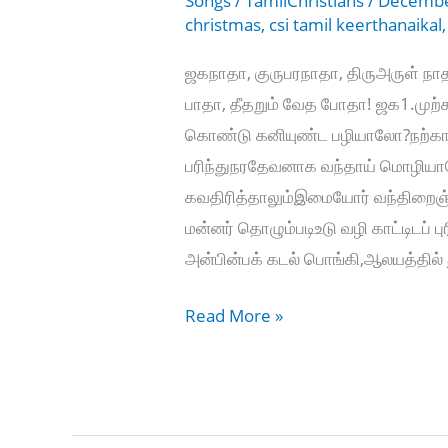
Songs
/
TamilChristians
/
Decembe
christmas
,
csi tamil keerthanaikal
ஜகநாதா, குருபரநாதா, திருஅருள் நாதா
பாதா, தீதறும் வேத போதா! ஜக‌1.முற்
கொண்டு கனியுண்ட பழியாலோ?நற்காலம
பரிந்துநரதேவனாக வந்தாய் மொழியால
கவதிரித்தாலும்இமையோர் வந்திறைஞ்ச
மன்னர் தொழும்படிஉடு வழி காட்டிடப் ப
அன்பின்பக் கடல் பொங்கி,ஆலயத்தில்
ஜகநாதா
Read More »
குருபரநாதா
–
Jahanaatha
gurupara