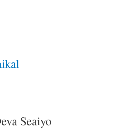
ikal
va Seaiyo