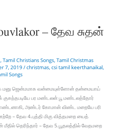
ouvlakor – தேவ சுதன்
l
,
Tamil Christians Songs
,
Tamil Christmas
r 7, 2019
/
christmas
,
csi tamil keerthanaikal
,
amil Songs
க்க மனு ஜென்மமாக வன்மையுள்ளோன் தன்மையாய்
க் குகந்தபடியே பர‌ மண்டலன் பூ மண்டலத்தோர்
ண்டனாகி, அண்டர் கோமான் விண்ட மறையே பரி
ம் ஊற்றே – தேவ 4.புத்தி மிகு வித்தமறை யைத்
் மீதில் தெரிந்தார் – தேவ 5.பூதலத்தில் வேதமறை