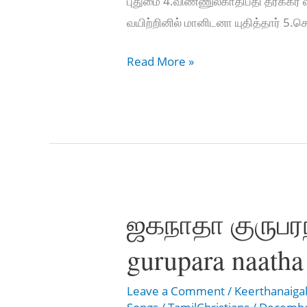
புதுமை 4.விண்ணுலகாதிபதி தீர்க்கர்
வயிற்றினில் மானிடனா யுதித்தார் 5
Vaarum
Read More »
BethlehemVaarum
–
வாரும்
பெத்லகேம்
வாரும்
வாரு
ஜகநாதா குருபரந
gurupara naatha
Leave a Comment
/
Keerthanaiga