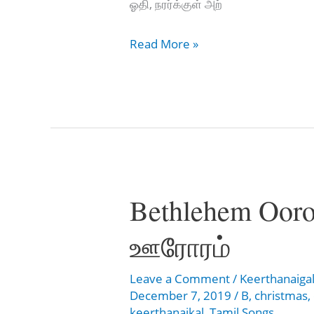
ஓதி, நரர்க்குள் அற்
Deva
Read More »
Suthan
Poouvlakor
–
தேவ
சுதன்
பூவுலகோர்
Bethlehem Ooro
ஊரோரம்
Leave a Comment
/
Keerthanaiga
December 7, 2019
/
B
,
christmas
,
keerthanaikal
,
Tamil Songs