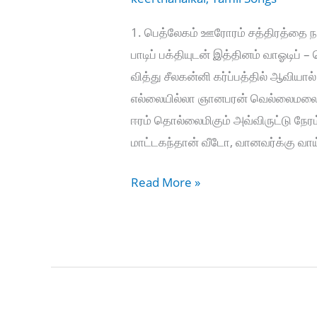
1. பெத்லேகம் ஊரோரம் சத்திரத்தை நாட
பாடிப் பக்தியுடன் இத்தினம் வாஓடிப்
வித்து சீலகன்னி கர்ப்பத்தில் ஆவியா
எல்லையில்லா ஞானபரன் வெல்லைமலையோ
ஈரம் தொல்லைமிகும் அவ்விருட்டு நேரம்
மாட்டகந்தான் வீடோ, வானவர்க்கு வா
Bethlehem
Read More »
Oororam
–
பெத்லேகம்
ஊரோரம்