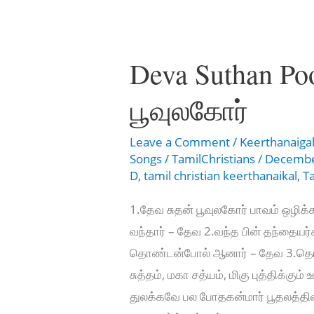
naatha
Deva Suthan Po
பூவுலகோர்
Leave a Comment
/
Keerthanaiga
Songs
/
TamilChristians
/
Decembe
D
,
tamil christian keerthanaikal
,
T
1.தேவ சுதன் பூவுலகோர் பாவம் ஒழி
வந்தார் – தேவ 2.வந்த பின் தந்தையர்
தொண்டன்போல் ஆனார் – தேவ 3.தொ
சுத்தம், மகா சத்யம், மிகு புத்திக்கு
துலக்கவே பல‌ போதகன்மார் பூதலத்தின