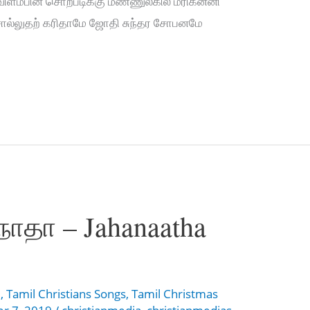
 விளம்பின சொற்படிக்கு மண்ணுலகில் மரிகன்னி
.சொல்லுதற் கரிதாமே ஜோதி சுந்தர சோபனமே
ாதா – Jahanaatha
l
,
Tamil Christians Songs
,
Tamil Christmas