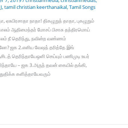
r 7, 2019
/
christianmedia
,
christianmedias
,
,
J
,
tamil christian keerthanaikal
,
Tamil Songs
, ஏசுபிரசாதா நாதா! திகழுறுந் தாதா, புகழுறும்
காலம் ஆதிமைந்தர் மோசப் பிசாசு தந்திர‌மொய்
் நீ தெரிந்து, நவின்ற வண்ணம்
ோ? ஜக‌ 2.எளிய வேஷந் தரித்தே இங்
ிடத் தெரிந்தாயேஒளி செய்யும் பணிமுடி உயர்
ுரிந்தாயே – ஜக‌ 3.அருந் தவன் கையில் தங்கி,
 துதிக்க களித்தாயேவரும்