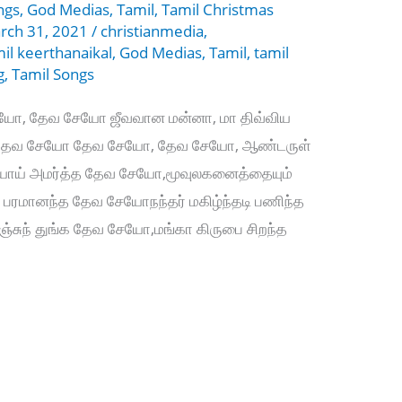
ngs
,
God Medias
,
Tamil
,
Tamil Christmas
rch 31, 2021
/
christianmedia
,
mil keerthanaikal
,
God Medias
,
Tamil
,
tamil
g
,
Tamil Songs
யோ, தேவ சேயோ ஜீவவான மன்னா, மா திவ்விய
ா, தேவ சேயோ தேவ சேயோ, தேவ சேயோ, ஆண்டருள்
ியாய் அமர்த்த தேவ சேயோ,மூவுலகனைத்தையும்
் பரமானந்த தேவ சேயோநந்தர் மகிழ்ந்தடி பணிந்த
்சுந் துங்க தேவ சேயோ,மங்கா கிருபை சிறந்த