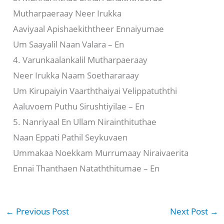
Mutharpaeraay Neer Irukka
Aaviyaal Apishaekiththeer Ennaiyumae
Um Saayalil Naan Valara – En
4. Varunkaalankalil Mutharpaeraay
Neer Irukka Naam Soethararaay
Um Kirupaiyin Vaarththaiyai Velippatuththi
Aaluvoem Puthu Sirushtiyilae – En
5. Nanriyaal En Ullam Nirainthituthae
Naan Eppati Pathil Seykuvaen
Ummakaa Noekkam Murrumaay Niraivaerita
Ennai Thanthaen Nataththitumae – En
←
Previous Post
Next Post
→