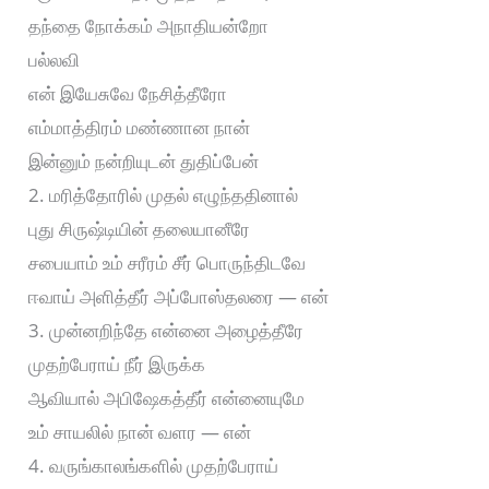
தந்தை நோக்கம் அநாதியன்றோ
பல்லவி
என் இயேசுவே நேசித்தீரோ
எம்மாத்திரம் மண்ணான நான்
இன்னும் நன்றியுடன் துதிப்பேன்
2. மரித்தோரில் முதல் எழுந்ததினால்
புது சிருஷ்டியின் தலையானீரே
சபையாம் உம் சரீரம் சீர் பொருந்திடவே
ஈவாய் அளித்தீர் அப்போஸ்தலரை — என்
3. முன்னறிந்தே என்னை அழைத்தீரே
முதற்பேராய் நீர் இருக்க
ஆவியால் அபிஷேகத்தீர் என்னையுமே
உம் சாயலில் நான் வளர — என்
4. வருங்காலங்களில் முதற்பேராய்