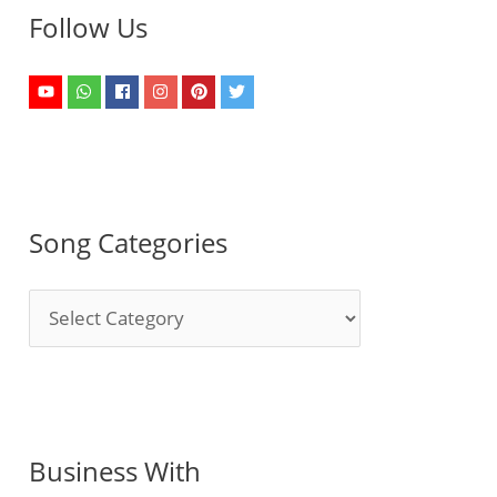
Follow Us
Song Categories
S
o
n
g
C
Business With
a