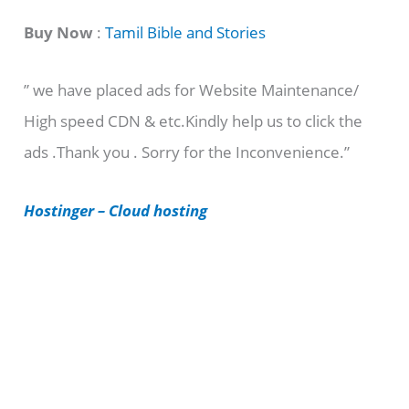
t
Buy Now
:
Tamil Bible and Stories
e
” we have placed ads for Website Maintenance/
g
High speed CDN & etc.Kindly help us to click the
o
ads .Thank you . Sorry for the Inconvenience.”
r
i
Hostinger – Cloud hosting
e
s