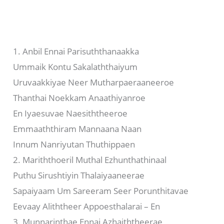
1. Anbil Ennai Parisuththanaakka
Ummaik Kontu Sakalaththaiyum
Uruvaakkiyae Neer Mutharpaeraaneeroe
Thanthai Noekkam Anaathiyanroe
En Iyaesuvae Naesiththeeroe
Emmaaththiram Mannaana Naan
Innum Nanriyutan Thuthippaen
2. Mariththoeril Muthal Ezhunthathinaal
Puthu Sirushtiyin Thalaiyaaneerae
Sapaiyaam Um Sareeram Seer Porunthitavae
Eevaay Aliththeer Appoesthalarai – En
3. Munnarinthae Ennai Azhaiththeerae